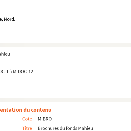
tut Pasteur à Lille en 1900
itut Pasteur à Lille en 1901
e, Nord.
Institut Pasteur de Lille pour l'année 1912 par le Docteur A. Cal...
Institut Pasteur de Lille pour l'année 1913 par le Docteur A. Cal...
ration de l'Institut Pasteur pour l'année 1899 présenté au Conseil...
fectionnement de l'Institut Pasteur, procès-verbal de la séance du...
ahieu
fectionnement de l'Institut Pasteur, procès-verbal de la séance du...
fectionnement de l'Institut Pasteur, séance du 8 février 1899
OC-1 à M-DOC-12
fectionnement de l'Institut Pasteur, procès-verbal de la séance du...
tration de l'Institut Pasteur pour l'année 1903
tituberculeux annexée à l'Institut Pasteur
e Roux pour la Prophylaxie de la Tuberculose
entation du contenu
itut Pasteur de Lille en 1902
Cote
M-BRO
itut Pasteur de Lille en 1904
Titre
Brochures du fonds Mahieu
itut Pasteur de Lille en 1903