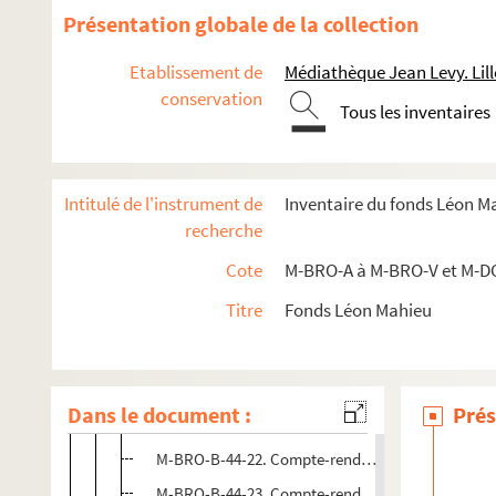
M-BRO-B-44-9. Compte-rendu des travaux de l'Insti
Présentation globale de la collection
M-BRO-B-44-10. Compte-rendu des travaux de l'Inst
Etablissement de
Médiathèque Jean Levy. Lill
M-BRO-B-44-11. Rapport sur le fonctionnement de l'
conservation
Tous les inventaires
M-BRO-B-44-12. Rapport sur le fonctionnement de l'
M-BRO-B-44-13. Rapport sur les comptes d'administ
M-BRO-B-44-14. Conseil d'administration et de per
Intitulé de l'instrument de
Inventaire du fonds Léon M
M-BRO-B-44-15. Conseil d'administration et de per
recherche
M-BRO-B-44-16. Conseil d'administration et de per
Cote
M-BRO-A à M-BRO-V et M-D
M-BRO-B-44-17. Conseil d'administration et de per
Titre
Fonds Léon Mahieu
M-BRO-B-44-18. Rapport sur les comptes d'adminis
M-BRO-B-44-19. Œuvre lilloise des dispensaires an
M-BRO-B-44-20. Préventorium ou dispensaire Emil
Dans le document :
Prés
M-BRO-B-44-21. Compte-rendu des travaux de l'Inst
M-BRO-B-44-22. Compte-rendu des travaux de l'Inst
M-BRO-B-44-23. Compte-rendu des travaux de l'Inst