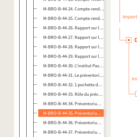
M-BRO-B-44-24. Compte-rendu des travaux de l'Inst
Import
M-BRO-B-44-25. Compte-rendu des travaux de l'Inst
M-BRO-B-44-26. Rapport sur le fonctionnement de 
M-BRO-B-44-27. Rapport sur le fonctionnement de 
M-BRO-B-44-28. Rapport sur le fonctionnement de 
M-BRO-B-44-29. Rapport sur le fonctionnement de 
M-BRO-B-44-30. L'institut Pasteur de Lille
M-BRO-B-44-31. Le préventorium Emile Roux de Li
Im
M-BRO-B-44-32. 1 pochette de 5 cartes postales de l
M-BRO-B-44-33. Rôle du préventorium ou dispensair
M-BRO-B-44-34. Préventorium Emile Roux, rapport
M-BRO-B-44-35. Préventorium Emile Roux, rapport
M-BRO-B-44-36. Préventorium Emile Roux, rapport
M-BRO-B-44-37. Préventorium Emile Roux, rapport