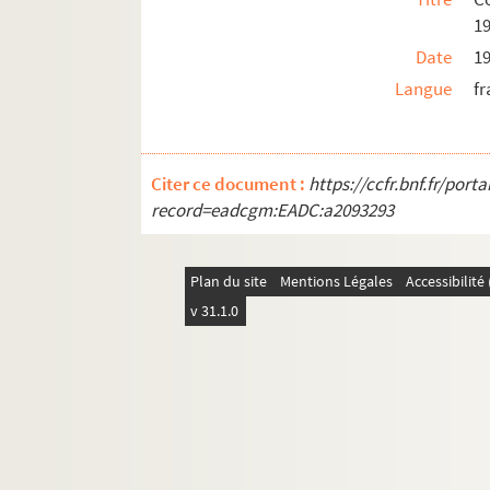
1
Date
1
Langue
fr
Citer ce document :
https://ccfr.bnf.fr/por
record=eadcgm:EADC:a2093293
Plan du site
Mentions Légales
Accessibilit
v 31.1.0