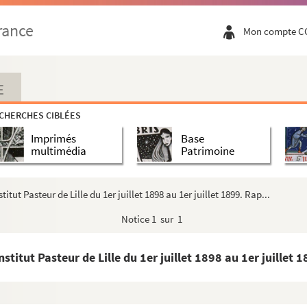
rance
Mon compte C
s et de filles
s et de filles
E
périeure de commerce
CHERCHES CIBLÉES
Imprimés
Base
multimédia
Patrimoine
rd
es
ut Pasteur de Lille du 1er juillet 1898 au 1er juillet 1899. Rap...
oralement abandonnés
Notice
1 sur 1
itut Pasteur de Lille du 1er juillet 1898 au 1er juillet 1
ille