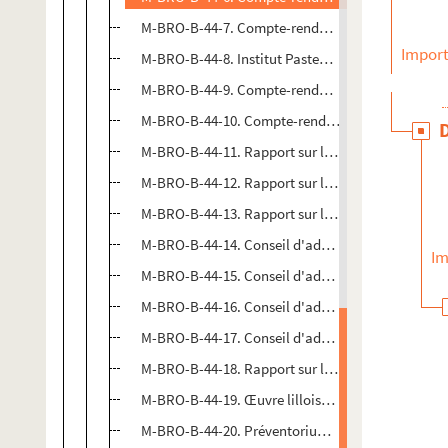
M-BRO-B-44-7. Compte-rendu des travaux de l'Institu
Import
M-BRO-B-44-8. Institut Pasteur de Lille, règlement
M-BRO-B-44-9. Compte-rendu des travaux de l'Insti
M-BRO-B-44-10. Compte-rendu des travaux de l'Inst
M-BRO-B-44-11. Rapport sur le fonctionnement de l'
M-BRO-B-44-12. Rapport sur le fonctionnement de l'
M-BRO-B-44-13. Rapport sur les comptes d'administ
M-BRO-B-44-14. Conseil d'administration et de per
Im
M-BRO-B-44-15. Conseil d'administration et de per
M-BRO-B-44-16. Conseil d'administration et de per
M-BRO-B-44-17. Conseil d'administration et de per
M-BRO-B-44-18. Rapport sur les comptes d'adminis
M-BRO-B-44-19. Œuvre lilloise des dispensaires an
M-BRO-B-44-20. Préventorium ou dispensaire Emil