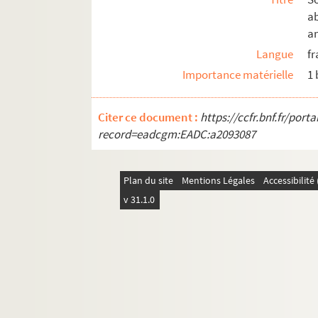
M-BRO-B-36. Faculté catholiques de L
a
M-BRO-B-38. Commission météorolo
a
Langue
fr
M-BRO-B-42. Chambres syndicales d
Importance matérielle
1
M-BRO-B-43. Société artistique de R
M-BRO-B-44. Institut Pasteur
Citer ce document :
https://ccfr.bnf.fr/por
M-BRO-C. Transport, médecine, social, 
record=eadcgm:EADC:a2093087
M-BRO-D. Société scientifiques et industr
M-BRO-E. Travaux municipaux et agrandis
Plan du site
Mentions Légales
Accessibilit
M-BRO-V-5. Eclairage de la ville de Lille, 
v 31.1.0
M-DOC. Documents du fonds Mahieu