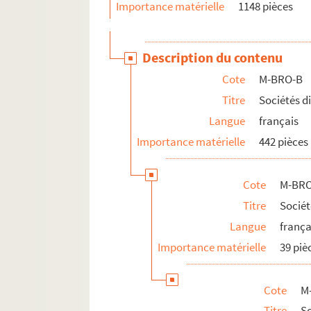
Importance matérielle
1148 pièces
M-BRO-B-23-30. Année 1909, Assemblé
M-BRO-B-23-31. Année 1910, Assembl
Description du contenu
M-BRO-B-23-32. Année 1911, Assemblé
Cote
M-BRO-B
M-BRO-B-23-33. Année 1912, Assembl
Titre
Sociétés d
M-BRO-B-23-33 bis. Année 1913, Ass
Langue
français
M-BRO-B-23-34. Société de patronag
Importance matérielle
442 pièces
M-BRO-B-24. Orphelinat Saint-Gabriel
M-BRO-B-26. Société de charité matern
Cote
M-BRO
M-BRO-B-28. Société de Saint-Franço
Titre
Socié
M-BRO-B-29. Société de Saint-Vincent
Langue
frança
M-BRO-B-30. Société des sauveteurs 
Importance matérielle
39 piè
M-BRO-B-31. Office central lillois des
M-BRO-B-33. Institution des sourds-
Cote
M
M-BRO-B-35. Facultés catholiques de 
Titre
S