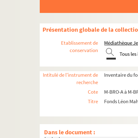
M-BRO-B-12. Anciens élèves de l'écol
M-BRO-B-13. Ecoles primaires supérieu
M-BRO-B-14. Ecoles primaires supérieu
Présentation globale de la collecti
M-BRO-B-16. Enseignement primaire, 
Etablissement de
Médiathèque Jea
M-BRO-B-18. Institut industriel de Li
conservation
Tous les
M-BRO-B-19. Institution Van Hende à 
M-BRO-B-20. Collège et Lycée de Lille
Intitulé de l'instrument de
Inventaire du f
M-BRO-B-21. Ecole centrale du dépa
recherche
M-BRO-B-22. Collège et lycée de Lille
Cote
M-BRO-A à M-BR
M-BRO-B-23. Société de patronage des
Titre
Fonds Léon Ma
M-BRO-B-23-1. Société de patronage
M-BRO-B-23-1 bis. Société de patro
M-BRO-B-23-1 ter. Société de patro
Dans le document :
M-BRO-B-23-2. Société de patronage