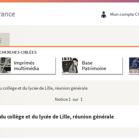
rance
Mon compte C
sitions canines
E
CHERCHES CIBLÉES
Imprimés
Base
multimédia
Patrimoine
s et de filles
s et de filles
collège et du lycée de Lille, réunion générale
Notice
1 sur 1
périeure de commerce
 collège et du lycée de Lille, réunion générale
rd