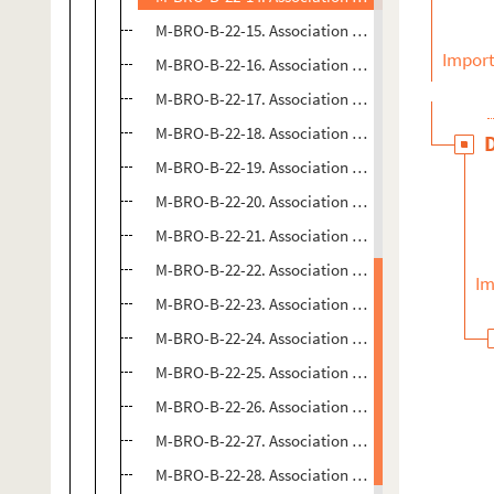
M-BRO-B-22-15. Association des Anciens élèves du 
Import
M-BRO-B-22-16. Association des Anciens élèves du 
M-BRO-B-22-17. Association des Anciens élèves du 
M-BRO-B-22-18. Association des Anciens élèves du 
M-BRO-B-22-19. Association des Anciens élèves du 
M-BRO-B-22-20. Association des Anciens élèves du 
M-BRO-B-22-21. Association des Anciens élèves du 
M-BRO-B-22-22. Association des Anciens élèves du 
Im
M-BRO-B-22-23. Association des Anciens élèves du 
M-BRO-B-22-24. Association des Anciens élèves du 
M-BRO-B-22-25. Association des Anciens élèves du 
M-BRO-B-22-26. Association des Anciens élèves du 
M-BRO-B-22-27. Association des Anciens élèves du 
M-BRO-B-22-28. Association des Anciens élèves du 