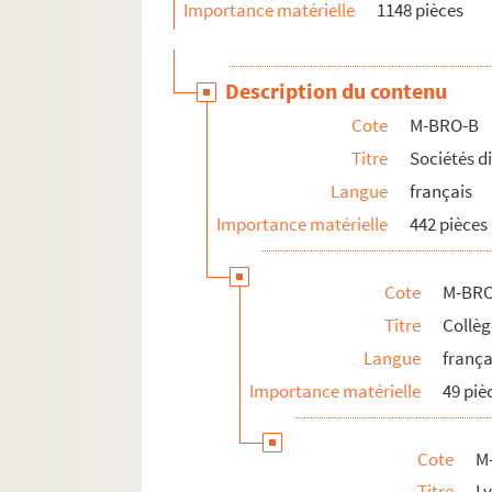
Importance matérielle
1148 pièces
M-BRO-B-24. Orphelinat Saint-Gabriel
M-BRO-B-26. Société de charité matern
Description du contenu
M-BRO-B-28. Société de Saint-Franço
Cote
M-BRO-B
M-BRO-B-29. Société de Saint-Vincent
Titre
Sociétés d
M-BRO-B-30. Société des sauveteurs 
Langue
français
M-BRO-B-31. Office central lillois des
Importance matérielle
442 pièces
M-BRO-B-33. Institution des sourds-
M-BRO-B-35. Facultés catholiques de 
Cote
M-BRO
M-BRO-B-36. Faculté catholiques de L
Titre
Collèg
M-BRO-B-38. Commission météorolo
Langue
frança
M-BRO-B-42. Chambres syndicales d
Importance matérielle
49 piè
M-BRO-B-43. Société artistique de R
M-BRO-B-44. Institut Pasteur
Cote
M
M-BRO-C. Transport, médecine, social, 
Titre
Ly