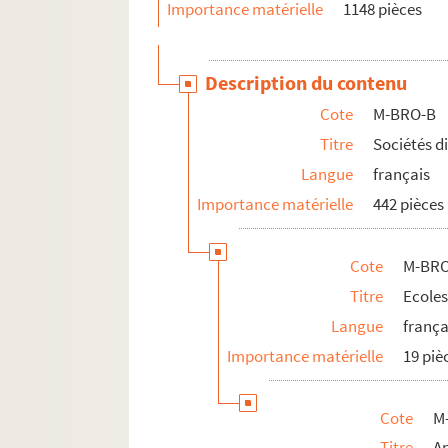
Importance matérielle
1148 pièces
M-BRO-B-28. Société de Saint-Franço
M-BRO-B-29. Société de Saint-Vincent
Description du contenu
M-BRO-B-30. Société des sauveteurs 
Cote
M-BRO-B
M-BRO-B-31. Office central lillois des
Titre
Sociétés d
M-BRO-B-33. Institution des sourds-
Langue
français
M-BRO-B-35. Facultés catholiques de 
Importance matérielle
442 pièces
M-BRO-B-36. Faculté catholiques de L
M-BRO-B-38. Commission météorolo
Cote
M-BRO
M-BRO-B-42. Chambres syndicales d
Titre
Ecoles
M-BRO-B-43. Société artistique de R
Langue
frança
M-BRO-B-44. Institut Pasteur
Importance matérielle
19 piè
M-BRO-C. Transport, médecine, social, 
M-BRO-D. Société scientifiques et industr
Cote
M
M-BRO-E. Travaux municipaux et agrandis
Titre
A