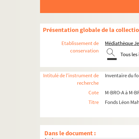
M-BRO. Brochures du fonds Mahieu
M-BRO-A. Sociétés diverses
M-BRO-B. Sociétés diverses
Présentation globale de la collecti
M-BRO-B-1. Anciens élèves de Brugel
Etablissement de
Médiathèque Jea
M-BRO-B-3. Académie lilloise pour l'e
conservation
Tous les
M-BRO-B-4. Association pour la défen
M-BRO-B-5. Académie de Douai
Intitulé de l'instrument de
Inventaire du f
M-BRO-B-6. Ecole libre Saint-Joseph
recherche
M-BRO-B-8. Commission des logement
Cote
M-BRO-A à M-BR
M-BRO-B-9. Concours agricoles et hip
Titre
Fonds Léon Ma
M-BRO-B-10. Conservatoire de musiqu
M-BRO-B-11. Crèches et asiles
M-BRO-B-12. Anciens élèves de l'écol
Dans le document :
M-BRO-B-13. Ecoles primaires supérieu