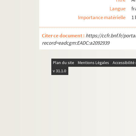
M-BRO-V-5. Eclairage de la ville de Lille, 
Langue
fr
Importance matérielle
1
M-DOC. Documents du fonds Mahieu
Citer ce document :
https://ccfr.bnf.fr/por
record=eadcgm:EADC:a2092939
Plan du site
Mentions Légales
Accessibilit
v 31.1.0