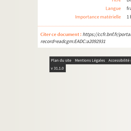
Langue
fr
Importance matérielle
1
Citer ce document :
https://ccfr.bnf.fr/por
record=eadcgm:EADC:a2092931
Plan du site
Mentions Légales
Accessibilit
v 31.1.0