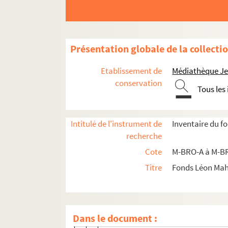
M-BRO-B. Sociétés diverses
M-BRO-B-1. Anciens élèves de Brugel
M-BRO-B-3. Académie lilloise pour l'e
Présentation globale de la collecti
M-BRO-B-4. Association pour la défen
Etablissement de
Médiathèque Jea
M-BRO-B-5. Académie de Douai
conservation
Tous les
M-BRO-B-6. Ecole libre Saint-Joseph
M-BRO-B-8. Commission des logement
Intitulé de l'instrument de
Inventaire du f
M-BRO-B-9. Concours agricoles et hip
recherche
M-BRO-B-10. Conservatoire de musiqu
Cote
M-BRO-A à M-BR
M-BRO-B-11. Crèches et asiles
Titre
Fonds Léon Ma
M-BRO-B-12. Anciens élèves de l'écol
M-BRO-B-13. Ecoles primaires supérieures
M-BRO-B-13-1. Distribution solennel
Dans le document :
M-BRO-B-13-2. Distribution solennel