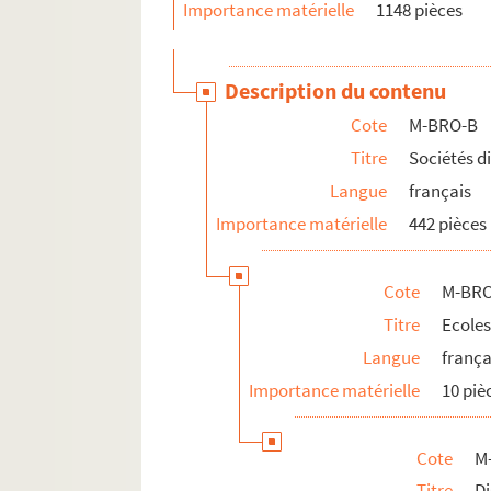
Importance matérielle
1148 pièces
M-BRO-C. Transport, médecine, social, 
M-BRO-D. Société scientifiques et industr
Description du contenu
M-BRO-E. Travaux municipaux et agrandis
Cote
M-BRO-B
M-BRO-V-5. Eclairage de la ville de Lille, 
Titre
Sociétés d
M-DOC. Documents du fonds Mahieu
Langue
français
Importance matérielle
442 pièces
Cote
M-BRO
Titre
Ecoles
Langue
frança
Importance matérielle
10 piè
Cote
M
Titre
Di