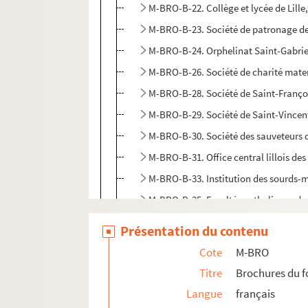
M-BRO-B-22. Collège et lycée de Lille
M-BRO-B-23. Société de patronage d
M-BRO-B-24. Orphelinat Saint-Gabriel
M-BRO-B-26. Société de charité matern
M-BRO-B-28. Société de Saint-Franço
M-BRO-B-29. Société de Saint-Vincent
M-BRO-B-30. Société des sauveteurs 
M-BRO-B-31. Office central lillois des
M-BRO-B-33. Institution des sourds-
M-BRO-B-35. Facultés catholiques de 
M-BRO-B-36. Faculté catholiques de L
Présentation du contenu
M-BRO-B-38. Commission météorolo
Cote
M-BRO
M-BRO-B-42. Chambres syndicales d
Titre
Brochures du 
M-BRO-B-43. Société artistique de R
Langue
français
M-BRO-B-44. Institut Pasteur