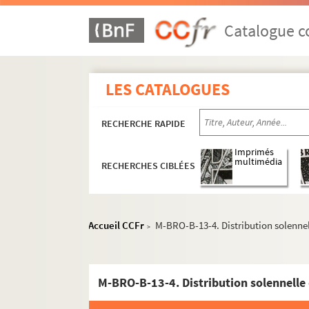
Catalogue co
LES CATALOGUES
RECHERCHE RAPIDE
Imprimés
multimédia
RECHERCHES CIBLÉES
Accueil CCFr
M-BRO-B-13-4. Distribution solennel
>
M-BRO. Brochures du fonds Mahieu
M-BRO-B-13-4. Distribution solennelle 
M-BRO-A. Sociétés diverses