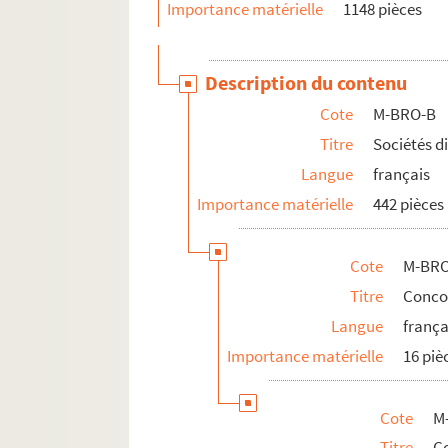
Importance matérielle
1148 pièces
M-BRO-B-38. Commission météorolo
M-BRO-B-42. Chambres syndicales d
Description du contenu
M-BRO-B-43. Société artistique de R
Cote
M-BRO-B
M-BRO-B-44. Institut Pasteur
Titre
Sociétés d
M-BRO-C. Transport, médecine, social, 
Langue
français
M-BRO-D. Société scientifiques et industr
Importance matérielle
442 pièces
M-BRO-E. Travaux municipaux et agrandis
M-BRO-V-5. Eclairage de la ville de Lille, 
Cote
M-BRO
M-DOC. Documents du fonds Mahieu
Titre
Concou
Langue
frança
Importance matérielle
16 piè
Cote
M
Titre
Co