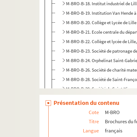
M-BRO-B-18. Institut industriel de Li
M-BRO-B-19. Institution Van Hende à 
M-BRO-B-20. Collège et Lycée de Lille
M-BRO-B-21. Ecole centrale du dépa
M-BRO-B-22. Collège et lycée de Lille
M-BRO-B-23. Société de patronage d
M-BRO-B-24. Orphelinat Saint-Gabriel
M-BRO-B-26. Société de charité matern
M-BRO-B-28. Société de Saint-Franço
M-BRO-B-29. Société de Saint-Vincent
M-BRO-B-30. Société des sauveteurs 
Présentation du contenu
M-BRO-B-31. Office central lillois des
Cote
M-BRO
M-BRO-B-33. Institution des sourds-
Titre
Brochures du 
M-BRO-B-35. Facultés catholiques de 
Langue
français
M-BRO-B-36. Faculté catholiques de L