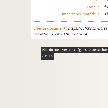
Langue
fr
Importance matérielle
1
Citer ce document :
https://ccfr.bnf.fr/por
record=eadcgm:EADC:a2092894
Plan du site
Mentions Légales
Accessibilit
v 31.1.0