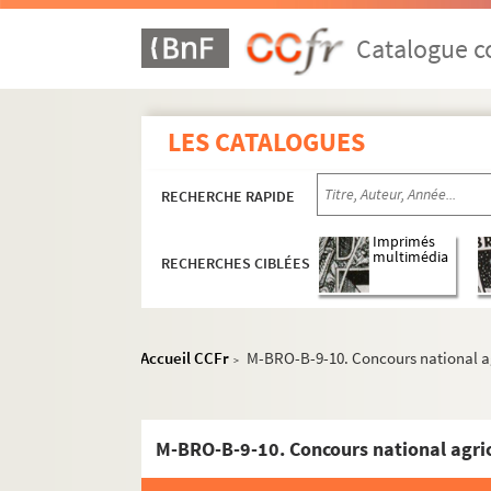
Catalogue co
LES CATALOGUES
RECHERCHE RAPIDE
Imprimés
multimédia
RECHERCHES CIBLÉES
Accueil CCFr
M-BRO-B-9-10. Concours national ag
>
M-BRO. Brochures du fonds Mahieu
M-BRO-A. Sociétés diverses
M-BRO-B-9-10. Concours national agric
M-BRO-B. Sociétés diverses
M-BRO-B-1. Anciens élèves de Brugel