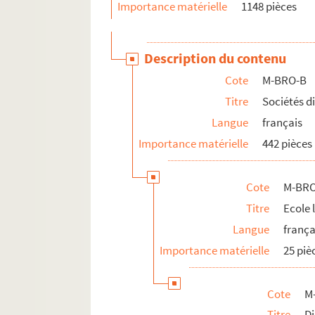
Importance matérielle
1148 pièces
M-BRO-C. Transport, médecine, social, 
M-BRO-D. Société scientifiques et industr
Description du contenu
M-BRO-E. Travaux municipaux et agrandis
Cote
M-BRO-B
M-BRO-V-5. Eclairage de la ville de Lille, 
Titre
Sociétés d
M-DOC. Documents du fonds Mahieu
Langue
français
Importance matérielle
442 pièces
Cote
M-BRO
Titre
Ecole 
Langue
frança
Importance matérielle
25 piè
Cote
M
Titre
Di