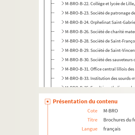
M-BRO-B-22. Collège et lycée de Lille
M-BRO-B-23. Société de patronage d
M-BRO-B-24. Orphelinat Saint-Gabriel
M-BRO-B-26. Société de charité matern
M-BRO-B-28. Société de Saint-Franço
M-BRO-B-29. Société de Saint-Vincent
M-BRO-B-30. Société des sauveteurs 
M-BRO-B-31. Office central lillois des
M-BRO-B-33. Institution des sourds-
M-BRO-B-35. Facultés catholiques de 
M-BRO-B-36. Faculté catholiques de L
Présentation du contenu
M-BRO-B-38. Commission météorolo
Cote
M-BRO
M-BRO-B-42. Chambres syndicales d
Titre
Brochures du 
M-BRO-B-43. Société artistique de R
Langue
français
M-BRO-B-44. Institut Pasteur