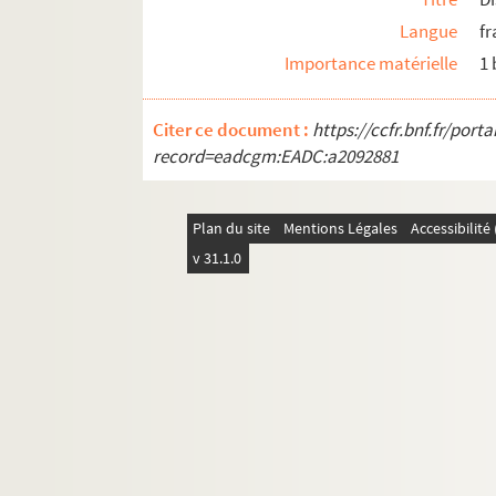
Langue
fr
Importance matérielle
1
Citer ce document :
https://ccfr.bnf.fr/por
record=eadcgm:EADC:a2092881
Plan du site
Mentions Légales
Accessibilit
v 31.1.0