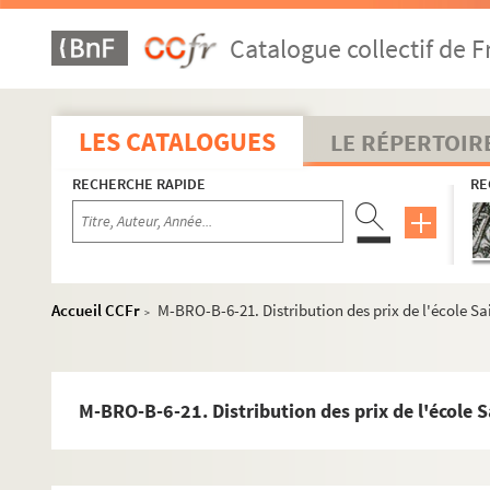
M-BRO. Brochures du fonds Mahieu
Catalogue collectif de F
M-BRO-A. Sociétés diverses
M-BRO-B. Sociétés diverses
M-BRO-B-1. Anciens élèves de Brugelette
LES CATALOGUES
LE RÉPERTOIR
M-BRO-B-3. Académie lilloise pour l'encouragement 
RECHERCHE RAPIDE
RE
M-BRO-B-4. Association pour la défense du travail
M-BRO-B-5. Académie de Douai
M-BRO-B-6. Ecole libre Saint-Joseph
M-BRO-B-6-1. Statuts de l'association des anciens
Accueil CCFr
M-BRO-B-6-21. Distribution des prix de l'école S
>
M-BRO-B-6-2. Bénédiction de la première pierre d
M-BRO-B-6-3. Jugement du conseil académique 
M-BRO-B-6-4. Rapport du mandataire de l'école ca
M-BRO-B-6-21. Distribution des prix de l'école 
M-BRO-B-6-5. Bulletin annuel de l'école catholiqu
M-BRO-B-6-6. Distribution des prix de l'école Sai