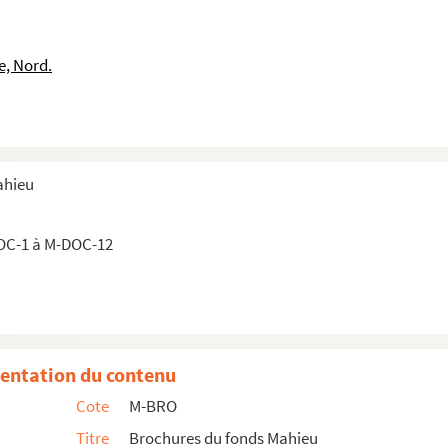
nt-Joseph
nt-Joseph
e, Nord.
nt-Joseph
int-Joseph
int-Joseph
int-Joseph
ahieu
int-Joseph
int-Joseph
OC-1 à M-DOC-12
int-Joseph
int-Joseph
int-Joseph
int-Joseph
entation du contenu
int-Joseph
Cote
M-BRO
int-Joseph
Titre
Brochures du fonds Mahieu
int-Joseph