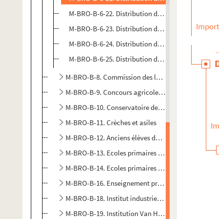
M-BRO-B-6-22. Distribution des prix de l'école Sa
Import
M-BRO-B-6-23. Distribution des prix de l'école Sa
M-BRO-B-6-24. Distribution des prix de l'école Sa
M-BRO-B-6-25. Distribution des prix de l'école Sa
M-BRO-B-8. Commission des logements insalubres
M-BRO-B-9. Concours agricoles et hippiques, expo
M-BRO-B-10. Conservatoire de musique de Lille
M-BRO-B-11. Crèches et asiles
Im
M-BRO-B-12. Anciens élèves de l'école centrale
M-BRO-B-13. Ecoles primaires supérieures de garçon
M-BRO-B-14. Ecoles primaires supérieures de garçon
M-BRO-B-16. Enseignement primaire, instructions
M-BRO-B-18. Institut industriel de Lille, école su
M-BRO-B-19. Institution Van Hende à Lille