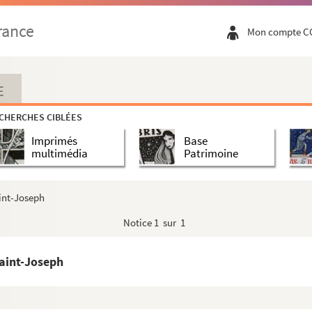
rance
Mon compte C
E
des lettres et des arts
CHERCHES CIBLÉES
 national
Imprimés
Base
multimédia
Patrimoine
 élèves de l'école Saint-Joseph
aint-Joseph
u nouvel externat
Notice
1 sur 1
de Douai
tholique des arts et métiers
Saint-Joseph
e des arts et métiers (1904-1905)
nt-Joseph