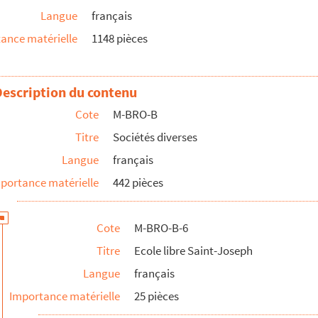
Langue
français
int-Joseph
ance matérielle
1148 pièces
int-Joseph
int-Joseph
int-Joseph
Description du contenu
Cote
M-BRO-B
sitions canines
Titre
Sociétés diverses
Langue
français
portance matérielle
442 pièces
s et de filles
Cote
M-BRO-B-6
s et de filles
Titre
Ecole libre Saint-Joseph
Langue
français
périeure de commerce
Importance matérielle
25 pièces