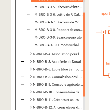
M-BRO-B-3-5. Discours d'introduction aux confére
Import
M-BRO-B-3-6. Lettre de P. Caloine à M. le présiden
M-BRO-B-3-7. Discours de Monsieur le Glay
M-BRO-B-3-8. Rapport de concours
M-BRO-B-3-9. Séance générale
M-BRO-B-3-10. Procès verbal de la séance
M-BRO-B-4. Association pour la défense du travail
M-BRO-B-5. Académie de Douai
Im
M-BRO-B-6. Ecole libre Saint-Joseph
M-BRO-B-8. Commission des logements insalubres
M-BRO-B-9. Concours agricoles et hippiques, expo
M-BRO-B-10. Conservatoire de musique de Lille
M-BRO-B-11. Crèches et asiles
M-BRO-B-12. Anciens élèves de l'école centrale