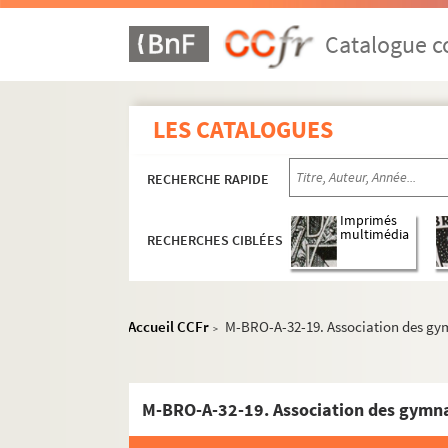
M-BRO-A-10. Culture du Tabac
M-BRO-A-11. Eglise réformée de Lille
Catalogue co
M-BRO-A-12. Epidémies, maladies con
M-BRO-A-13. Epidémies, maladies con
LES CATALOGUES
M-BRO-A-14. Expositions, beaux-arts, 
M-BRO-A-16. Garde Nationale de Dou
RECHERCHE RAPIDE
M-BRO-A-17. Pensionnat des Dames 
Imprimés
M-BRO-A-18. Collège de Marcq
multimédia
RECHERCHES CIBLÉES
M-BRO-A-19. Ecoles Montesquieu et Ro
M-BRO-A-21. Ecoles Chrétiennes
M-BRO-A-23. Œuvre des Juvénats
Accueil CCFr
M-BRO-A-32-19. Association des gymn
>
M-BRO-A-24. Œuvres de Notre-Dame de
M-BRO-A-25. Société protectrice des
M-BRO-A-26. Œuvre des vieillards ind
M-BRO-A-27. Œuvre des aliénées indi