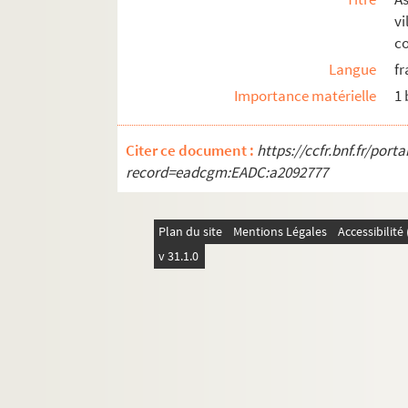
vi
c
Langue
fr
Importance matérielle
1
Citer ce document :
https://ccfr.bnf.fr/por
record=eadcgm:EADC:a2092777
Plan du site
Mentions Légales
Accessibilit
v 31.1.0