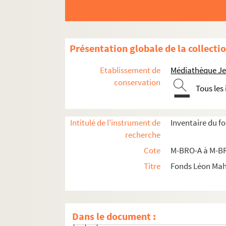
M-BRO-A-28. Société des architectes d
M-BRO-A-29. Société de Saint-Vincen
M-BRO-A-30. Société des Amis des art
Présentation globale de la collecti
M-BRO-A-31. Expositions d'objets d'
Etablissement de
Médiathèque Jea
M-BRO-A-32. Sociétés de gymnastique
conservation
Tous les
M-BRO-A-32-1. Programme de la prem
M-BRO-A-32-2. Exercices généraux po
Intitulé de l'instrument de
Inventaire du f
M-BRO-A-32-3. La fédération suisse 
recherche
M-BRO-A-32-4. Ville de Saint-Quent
Cote
M-BRO-A à M-BR
M-BRO-A-32-5. Règlement de la société
Titre
Fonds Léon Ma
M-BRO-A-32-6. "Liberté, égalité, frat
M-BRO-A-32-7. Statuts de la ligue rad
M-BRO-A-32-8. Société de gymnastiq
Dans le document :
M-BRO-A-32-9. Statuts de La Française