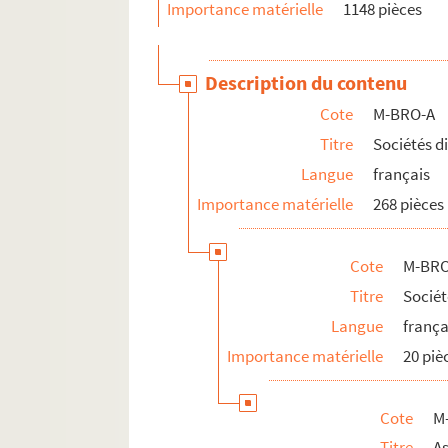
Importance matérielle
1148 pièces
Description du contenu
Cote
M-BRO-A
Titre
Sociétés d
Langue
français
Importance matérielle
268 pièces
Cote
M-BRO
Titre
Socié
Langue
frança
Importance matérielle
20 piè
Cote
M
Titre
A