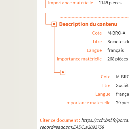
Importance matérielle
1148 pièces
M-BRO-B. Sociétés diverses
M-BRO-C. Transport, médecine, social, 
M-BRO-D. Société scientifiques et industr
Description du contenu
M-BRO-E. Travaux municipaux et agrandis
Cote
M-BRO-A
M-BRO-V-5. Eclairage de la ville de Lille, 
Titre
Sociétés d
M-DOC. Documents du fonds Mahieu
Langue
français
Importance matérielle
268 pièces
Cote
M-BRO
Titre
Socié
Langue
frança
Importance matérielle
20 piè
Citer ce document :
https://ccfr.bnf.fr/por
record=eadcgm:EADC:a2092758