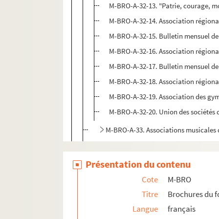
M-BRO-A-32-13. "Patrie, courage, m
M-BRO-A-32-14. Association régional
M-BRO-A-32-15. Bulletin mensuel de 
M-BRO-A-32-16. Association régional
M-BRO-A-32-17. Bulletin mensuel de l
M-BRO-A-32-18. Association régionale
M-BRO-A-32-19. Association des gymna
M-BRO-A-32-20. Union des sociétés de
M-BRO-A-33. Associations musicales d
M-BRO-A-34. Syndicat médical de Lil
M-BRO-A-35. Théâtre municipal de Lil
Présentation du contenu
M-BRO-A-36. Frères des écoles chréti
Cote
M-BRO
M-BRO-A-37. Tribunal de première inst
Titre
Brochures du 
M-BRO-A-41. Mont de Piété de Lille
Langue
français