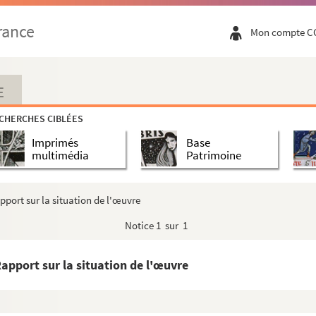
rance
Mon compte C
E
CHERCHES CIBLÉES
Lille
Imprimés
Base
multimédia
Patrimoine
pport sur la situation de l'œuvre
 épizootiques
Notice
1 sur 1
 épizootiques
le et Valenciennes
apport sur la situation de l'œuvre