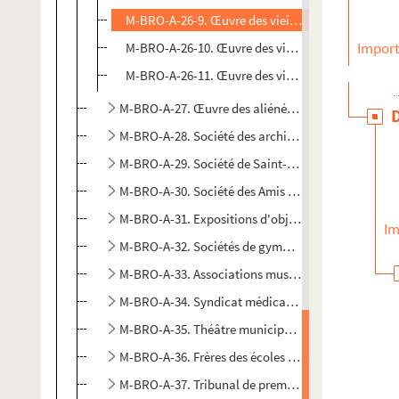
M-BRO-A-26-9. Œuvre des vieillards indigents. Rap
Import
M-BRO-A-26-10. Œuvre des vieillards indigents
M-BRO-A-26-11. Œuvre des vieillards indigents. 
M-BRO-A-27. Œuvre des aliénées indigentes
M-BRO-A-28. Société des architectes du Nord, Cercl
M-BRO-A-29. Société de Saint-Vincent-de-Paul
M-BRO-A-30. Société des Amis des arts
M-BRO-A-31. Expositions d'objets d'art à Cambrai
Im
M-BRO-A-32. Sociétés de gymnastique
M-BRO-A-33. Associations musicales de Lille
M-BRO-A-34. Syndicat médical de Lille
M-BRO-A-35. Théâtre municipal de Lille
M-BRO-A-36. Frères des écoles chrétiennes
M-BRO-A-37. Tribunal de première instance et barre