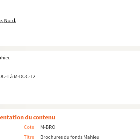
e, Nord.
ahieu
ur les vieillards indigents. Premier rapport
OC-1 à M-DOC-12
our les vieillards indigents. Second rapport
ur les vieillards indigents. Troisième rapport
 indigents. Quatrième rapport
 indigents. Cinquième rapport
entation du contenu
Cote
M-BRO
e l'œuvre des vieillards. Septième rapport
Titre
Brochures du fonds Mahieu
e l'œuvre des vieillards.