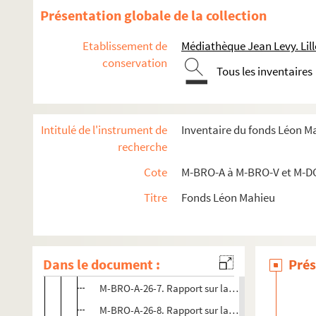
Présentation globale de la collection
M-BRO-A-19. Ecoles Montesquieu et Rollin à Lille
M-BRO-A-21. Ecoles Chrétiennes
Etablissement de
Médiathèque Jean Levy. Lill
conservation
M-BRO-A-23. Œuvre des Juvénats
Tous les inventaires
M-BRO-A-24. Œuvres de Notre-Dame de la Treille
M-BRO-A-25. Société protectrice des animaux
Intitulé de l'instrument de
Inventaire du fonds Léon M
M-BRO-A-26. Œuvre des vieillards indigents
recherche
M-BRO-A-26-1. Ville de Lille. Société de secours po
Cote
M-BRO-A à M-BRO-V et M-D
M-BRO-A-26-2. Ville de Lille. Société de secours p
Titre
Fonds Léon Mahieu
M-BRO-A-26-3. Ville de Lille. Société de secours po
M-BRO-A-26-4. Ville de Lille. Œuvre des vieillards
M-BRO-A-26-5. Ville de Lille. Œuvre des vieillards
Dans le document :
Prés
M-BRO-A-26-6. Statuts de l'œuvre des vieillards
M-BRO-A-26-7. Rapport sur la situation générale d
M-BRO-A-26-8. Rapport sur la situation générale d