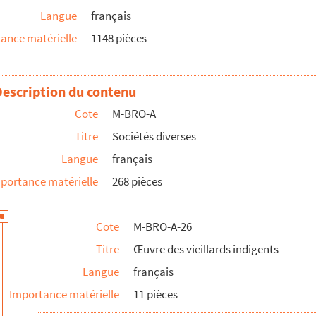
Langue
français
port sur la situation de l'œuvre
ance matérielle
1148 pièces
Cirque d'amateurs, programme du 3 janvier 1887
Description du contenu
e du Nord, Salon des négociants, Amis de l'université
Cote
M-BRO-A
Titre
Sociétés diverses
Langue
français
, Dunkerque, Roubaix et Valenciennes
portance matérielle
268 pièces
Cote
M-BRO-A-26
Titre
Œuvre des vieillards indigents
Langue
français
Importance matérielle
11 pièces
au de Lille