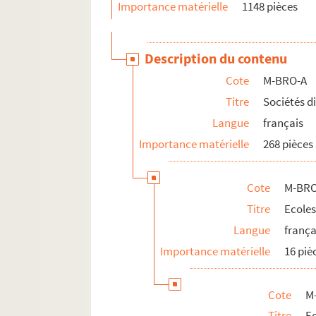
Importance matérielle
1148 pièces
Description du contenu
Cote
M-BRO-A
Titre
Sociétés d
Langue
français
Importance matérielle
268 pièces
Cote
M-BRO
Titre
Ecoles
Langue
frança
Importance matérielle
16 piè
Cote
M
Titre
E