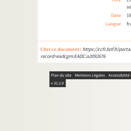
so
Date
1
Langue
fr
Citer ce document :
https://ccfr.bnf.fr/por
record=eadcgm:EADC:a2092676
Plan du site
Mentions Légales
Accessibilit
v 31.1.0