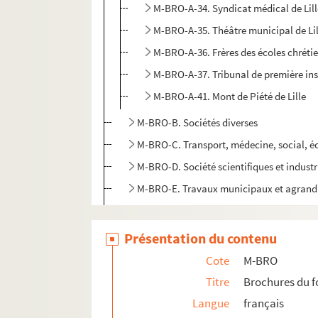
M-BRO-A-34. Syndicat médical de Lil
M-BRO-A-35. Théâtre municipal de Lil
M-BRO-A-36. Frères des écoles chréti
M-BRO-A-37. Tribunal de première inst
M-BRO-A-41. Mont de Piété de Lille
M-BRO-B. Sociétés diverses
M-BRO-C. Transport, médecine, social, 
M-BRO-D. Société scientifiques et industr
M-BRO-E. Travaux municipaux et agrandis
M-BRO-V-5. Eclairage de la ville de Lille, 
Présentation du contenu
M-DOC. Documents du fonds Mahieu
Cote
M-BRO
Titre
Brochures du 
Langue
français