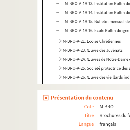
M-BRO-A-19-13. Institution Rollin di
M-BRO-A-19-14. Institution Rollin di
M-BRO-A-19-15. Bulletin mensuel de 
M-BRO-A-19-16. Ecole Rollin dirigée 
M-BRO-A-21. Ecoles Chrétiennes
M-BRO-A-23. Œuvre des Juvénats
M-BRO-A-24. Œuvres de Notre-Dame de
M-BRO-A-25. Société protectrice des
M-BRO-A-26. Œuvre des vieillards ind
M-BRO-A-27. Œuvre des aliénées indi
M-BRO-A-28. Société des architectes d
Présentation du contenu
M-BRO-A-29. Société de Saint-Vincen
Cote
M-BRO
M-BRO-A-30. Société des Amis des art
Titre
Brochures du 
M-BRO-A-31. Expositions d'objets d'
Langue
français