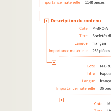
Importance matérielle
1148 pièces
M-BRO-A-28. Société des architectes d
M-BRO-A-29. Société de Saint-Vincen
Description du contenu
M-BRO-A-30. Société des Amis des art
Cote
M-BRO-A
M-BRO-A-31. Expositions d'objets d'
Titre
Sociétés d
M-BRO-A-32. Sociétés de gymnastiqu
Langue
français
M-BRO-A-33. Associations musicales d
Importance matérielle
268 pièces
M-BRO-A-34. Syndicat médical de Lil
M-BRO-A-35. Théâtre municipal de Lil
Cote
M-BRO
M-BRO-A-36. Frères des écoles chréti
Titre
Exposi
M-BRO-A-37. Tribunal de première inst
Langue
frança
M-BRO-A-41. Mont de Piété de Lille
Importance matérielle
36 piè
M-BRO-B. Sociétés diverses
M-BRO-C. Transport, médecine, social, 
Cote
M
M-BRO-D. Société scientifiques et industr
Titre
U