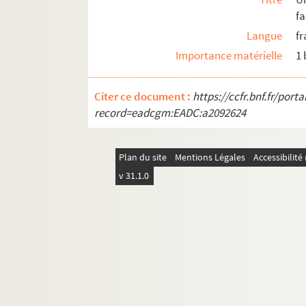
M-BRO-E. Travaux municipaux et agrandis
fa
Langue
fr
M-BRO-V-5. Eclairage de la ville de Lille, 
Importance matérielle
1
M-DOC. Documents du fonds Mahieu
Citer ce document :
https://ccfr.bnf.fr/por
record=eadcgm:EADC:a2092624
Plan du site
Mentions Légales
Accessibilit
v 31.1.0