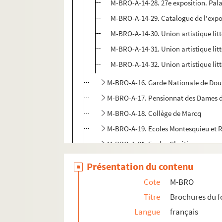
M-BRO-A-14-28. 27e exposition. Palai
M-BRO-A-14-29. Catalogue de l'exposi
M-BRO-A-14-30. Union artistique litté
M-BRO-A-14-31. Union artistique litté
M-BRO-A-14-32. Union artistique litté
M-BRO-A-16. Garde Nationale de Dou
M-BRO-A-17. Pensionnat des Dames 
M-BRO-A-18. Collège de Marcq
M-BRO-A-19. Ecoles Montesquieu et Ro
M-BRO-A-21. Ecoles Chrétiennes
M-BRO-A-23. Œuvre des Juvénats
Présentation du contenu
M-BRO-A-24. Œuvres de Notre-Dame de
Cote
M-BRO
M-BRO-A-25. Société protectrice des
Titre
Brochures du 
M-BRO-A-26. Œuvre des vieillards ind
Langue
français
M-BRO-A-27. Œuvre des aliénées indi