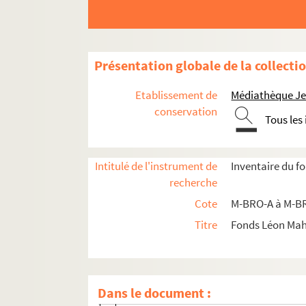
M-BRO. Brochures du fonds Mahieu
Présentation globale de la collecti
M-BRO-A. Sociétés diverses
Etablissement de
Médiathèque Jea
M-BRO-A-1. Facultés catholiques de Li
conservation
Tous les
M-BRO-A-2. Association Philotechniqu
M-BRO-A-3. Caisse d'épargne de Lille
Intitulé de l'instrument de
Inventaire du f
M-BRO-A-6. Collège puis Lycée Fénelon
recherche
M-BRO-A-7. Comité central de vaccin
Cote
M-BRO-A à M-BR
M-BRO-A-9. Société du denier des écol
Titre
Fonds Léon Ma
M-BRO-A-10. Culture du Tabac
M-BRO-A-11. Eglise réformée de Lille
M-BRO-A-12. Epidémies, maladies con
Dans le document :
M-BRO-A-13. Epidémies, maladies con