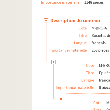
Importance matérielle
1148 pièces
M-BRO-A-37. Tribunal de première inst
M-BRO-A-41. Mont de Piété de Lille
Description du contenu
M-BRO-B. Sociétés diverses
Cote
M-BRO-A
M-BRO-C. Transport, médecine, social, 
Titre
Sociétés d
M-BRO-D. Société scientifiques et industr
Langue
français
M-BRO-E. Travaux municipaux et agrandis
Importance matérielle
268 pièces
M-BRO-V-5. Eclairage de la ville de Lille, 
M-DOC. Documents du fonds Mahieu
Cote
M-BRO
Titre
Epidém
Langue
frança
Importance matérielle
8 pièc
Cote
M
Titre
R