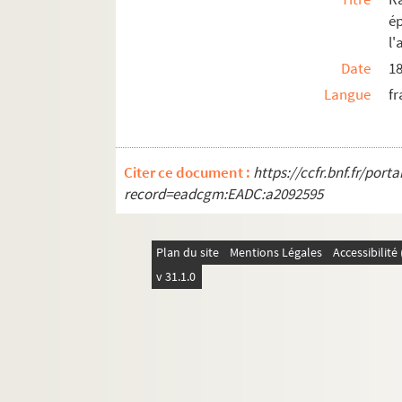
é
l'
Date
1
Langue
fr
Citer ce document :
https://ccfr.bnf.fr/por
record=eadcgm:EADC:a2092595
Plan du site
Mentions Légales
Accessibilit
v 31.1.0