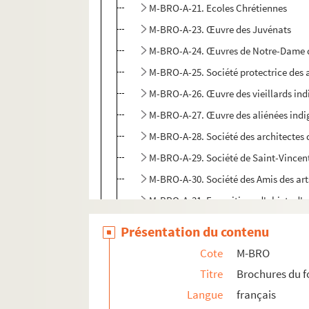
M-BRO-A-21. Ecoles Chrétiennes
M-BRO-A-23. Œuvre des Juvénats
M-BRO-A-24. Œuvres de Notre-Dame de
M-BRO-A-25. Société protectrice des
M-BRO-A-26. Œuvre des vieillards ind
M-BRO-A-27. Œuvre des aliénées indi
M-BRO-A-28. Société des architectes d
M-BRO-A-29. Société de Saint-Vincen
M-BRO-A-30. Société des Amis des art
M-BRO-A-31. Expositions d'objets d'
M-BRO-A-32. Sociétés de gymnastiqu
Présentation du contenu
M-BRO-A-33. Associations musicales d
Cote
M-BRO
M-BRO-A-34. Syndicat médical de Lil
Titre
Brochures du 
M-BRO-A-35. Théâtre municipal de Lil
Langue
français
M-BRO-A-36. Frères des écoles chréti