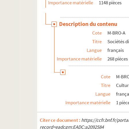
Importance matérielle
1148 pièces
M-BRO-B. Sociétés diverses
M-BRO-C. Transport, médecine, social, 
M-BRO-D. Société scientifiques et industr
Description du contenu
M-BRO-E. Travaux municipaux et agrandis
Cote
M-BRO-A
M-BRO-V-5. Eclairage de la ville de Lille, 
Titre
Sociétés d
M-DOC. Documents du fonds Mahieu
Langue
français
Importance matérielle
268 pièces
Cote
M-BRO
Titre
Cultu
Langue
frança
Importance matérielle
1 pièc
Citer ce document :
https://ccfr.bnf.fr/por
record=eadcgm:EADC:a2092584