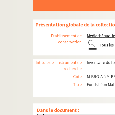
Présentation globale de la collecti
Etablissement de
Médiathèque Jea
conservation
Tous les
M-BRO. Brochures du fonds Mahieu
Intitulé de l'instrument de
Inventaire du f
recherche
M-BRO-A. Sociétés diverses
Cote
M-BRO-A à M-BR
M-BRO-A-1. Facultés catholiques de Li
Titre
Fonds Léon Ma
M-BRO-A-2. Association Philotechniqu
M-BRO-A-3. Caisse d'épargne de Lille
M-BRO-A-6. Collège puis Lycée Fénelon
Dans le document :
M-BRO-A-7. Comité central de vaccin