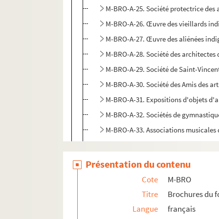
M-BRO-A-25. Société protectrice des
M-BRO-A-26. Œuvre des vieillards ind
M-BRO-A-27. Œuvre des aliénées indi
M-BRO-A-28. Société des architectes d
M-BRO-A-29. Société de Saint-Vincen
M-BRO-A-30. Société des Amis des art
M-BRO-A-31. Expositions d'objets d'
M-BRO-A-32. Sociétés de gymnastiqu
M-BRO-A-33. Associations musicales d
M-BRO-A-34. Syndicat médical de Lil
M-BRO-A-35. Théâtre municipal de Lil
Présentation du contenu
M-BRO-A-36. Frères des écoles chréti
Cote
M-BRO
M-BRO-A-37. Tribunal de première inst
Titre
Brochures du 
M-BRO-A-41. Mont de Piété de Lille
Langue
français