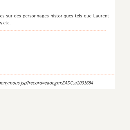
s sur des personnages historiques tels que Laurent
y etc.
ct_anonymous.jsp?record=eadcgm:EADC:a2091684