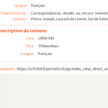
Langue
français
Présentation du
Correspondances, études ou encore mémoire
contenu
Pierre-Joseph, Laurent de Lionne, Gui de Valor
Description du contenu
Cote
LM10-542
e
Titre
Thibaudeau
les de L. Lemaire (contient la matière d'un travail ...
e poste de Lille
Langue
français
on avec Blanchar
ur à la vie après quinze mois d'agonie", documentatio...
ocument :
https://ccfr.bnf.fr/portailccfr/jsp/index_view_dire
r des Feuilles de Flandre, notes et renseignements, ...
ouvelles et avis divers pour la province de Flandre ...