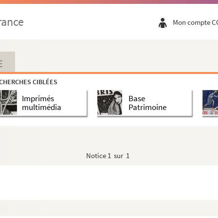
rance
Mon compte C
E
CHERCHES CIBLÉES
Imprimés
Base
multimédia
Patrimoine
Notice
1 sur 1