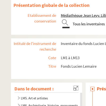
Présentation globale de la collection
Etablissement de
Médiathèque Jean Levy. Lill
conservation
Tous les inventaires
Intitulé de l'instrument de
Inventaire du fonds Lucien
recherche
Cote
LM1 à LM13
Titre
Fonds Lucien Lemaire
LM1. Musées du Nord
LM2. Ecoles académiques du Nord
LM3. Salons et expositions
Dans le document :
Prés
LM4. Tableaux et sculptures, collections
LM5. Art et artistes
LM6. Archéologie, histoire, monuments