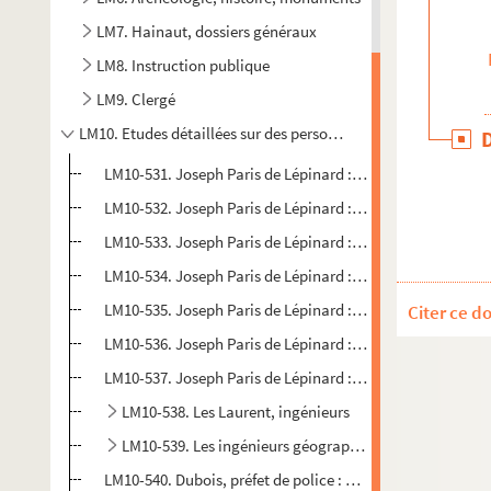
LM7. Hainaut, dossiers généraux
LM8. Instruction publique
LM9. Clergé
LM10. Etudes détaillées sur des personnages historiques
LM10-531. Joseph Paris de Lépinard : article de L. Lemair
LM10-532. Joseph Paris de Lépinard : préparation des artic
LM10-533. Joseph Paris de Lépinard : fondateur de la Petit
LM10-534. Joseph Paris de Lépinard : aéronaute, Ascensi
LM10-535. Joseph Paris de Lépinard : captivité, "Mon reto
Citer ce d
LM10-536. Joseph Paris de Lépinard : journaliste, rédacteu
LM10-537. Joseph Paris de Lépinard : Annonces, affiches, n
LM10-538. Les Laurent, ingénieurs
LM10-539. Les ingénieurs géographes Masse
LM10-540. Dubois, préfet de police : notes