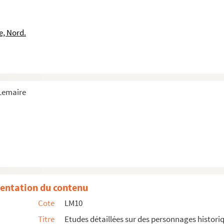
e, Nord.
 Lemaire
entation du contenu
Cote
LM10
Titre
Etudes détaillées sur des personnages histori