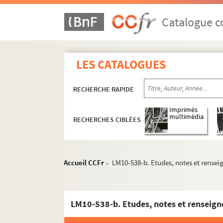
Catalogue co
LES CATALOGUES
RECHERCHE RAPIDE
Imprimés
multimédia
RECHERCHES CIBLÉES
Accueil CCFr
LM10-538-b. Etudes, notes et rense
>
LM1. Musées du Nord
LM2. Ecoles académiques du Nord
LM10-538-b. Etudes, notes et renseig
LM3. Salons et expositions
LM4. Tableaux et sculptures, collections