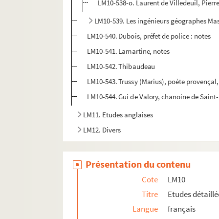
LM10-538-o. Laurent de Villedeuil, Pierr
LM10-539. Les ingénieurs géographes Ma
LM10-540. Dubois, préfet de police : notes
LM10-541. Lamartine, notes
LM10-542. Thibaudeau
LM10-543. Trussy (Marius), poète provençal,
LM10-544. Gui de Valory, chanoine de Saint-P
LM11. Etudes anglaises
LM12. Divers
LM13. Portefeuille contenant des plan et cartes 
Présentation du contenu
Cote
LM10
Titre
Etudes détaill
Langue
français