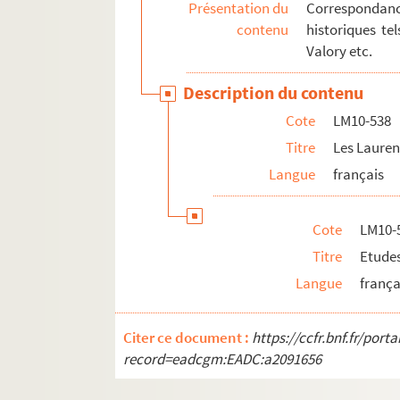
Présentation du
Correspondanc
contenu
historiques te
Valory etc.
Description du contenu
Cote
LM10-538
Titre
Les Lauren
Langue
français
Cote
LM10-
Titre
Etudes
Langue
frança
Citer ce document :
https://ccfr.bnf.fr/por
record=eadcgm:EADC:a2091656