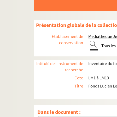
LM5. Art et artistes
LM6. Archéologie, histoire, monuments
LM7. Hainaut, dossiers généraux
Présentation globale de la collecti
LM8. Instruction publique
Etablissement de
Médiathèque Jea
LM9. Clergé
conservation
Tous les
LM10. Etudes détaillées sur des personnages hi
LM10-531. Joseph Paris de Lépinard : article
Intitulé de l'instrument de
Inventaire du f
LM10-532. Joseph Paris de Lépinard : préparat
recherche
LM10-533. Joseph Paris de Lépinard : fondate
Cote
LM1 à LM13
LM10-534. Joseph Paris de Lépinard : aéron
Titre
Fonds Lucien L
LM10-535. Joseph Paris de Lépinard : captiv
LM10-536. Joseph Paris de Lépinard : journal
LM10-537. Joseph Paris de Lépinard : Annonce
Dans le document :
LM10-538. Les Laurent, ingénieurs