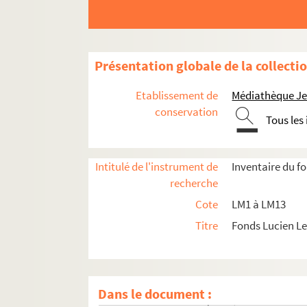
Présentation globale de la collecti
Etablissement de
Médiathèque Jea
conservation
Tous les
Intitulé de l'instrument de
Inventaire du f
recherche
Cote
LM1 à LM13
Titre
Fonds Lucien L
LM1. Musées du Nord
LM2. Ecoles académiques du Nord
LM3. Salons et expositions
Dans le document :
LM4. Tableaux et sculptures, collections