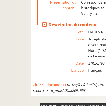
Présentation du
Correspondanc
contenu
historiques te
Valory etc.
Description du contenu
Cote
LM10-537
Titre
Joseph Par
divers pou
Nord (1781
de Lépina
Date
1781-1793
Langue
français
Citer ce document :
https://ccfr.bnf.fr/por
record=eadcgm:EADC:a2091653
Plan du site
Mentions Légales
Accessibilit