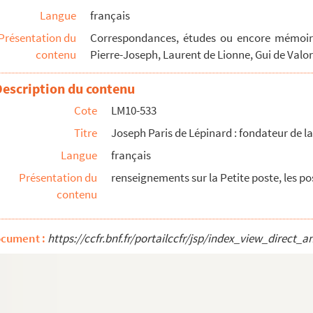
Langue
français
Présentation du
Correspondances, études ou encore mémoire
contenu
Pierre-Joseph, Laurent de Lionne, Gui de Valor
Description du contenu
Cote
LM10-533
e
Titre
Joseph Paris de Lépinard : fondateur de la 
les de L. Lemaire (contient la matière d'un travail ...
e poste de Lille
Langue
français
on avec Blanchar
Présentation du
renseignements sur la Petite poste, les pos
contenu
ur à la vie après quinze mois d'agonie", documentatio...
r des Feuilles de Flandre, notes et renseignements, ...
ocument :
https://ccfr.bnf.fr/portailccfr/jsp/index_view_dire
ouvelles et avis divers pour la province de Flandre ...