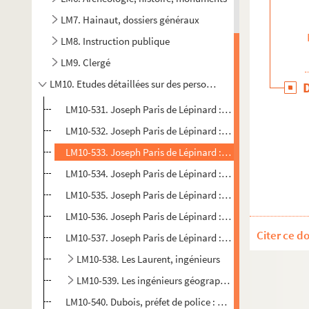
LM7. Hainaut, dossiers généraux
LM8. Instruction publique
LM9. Clergé
LM10. Etudes détaillées sur des personnages historiques
LM10-531. Joseph Paris de Lépinard : article de L. Lemair
LM10-532. Joseph Paris de Lépinard : préparation des artic
LM10-533. Joseph Paris de Lépinard : fondateur de la Petit
LM10-534. Joseph Paris de Lépinard : aéronaute, Ascensi
LM10-535. Joseph Paris de Lépinard : captivité, "Mon reto
LM10-536. Joseph Paris de Lépinard : journaliste, rédacteu
Citer ce d
LM10-537. Joseph Paris de Lépinard : Annonces, affiches, n
LM10-538. Les Laurent, ingénieurs
LM10-539. Les ingénieurs géographes Masse
LM10-540. Dubois, préfet de police : notes