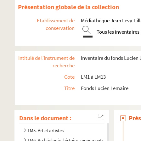
Présentation globale de la collection
Etablissement de
Médiathèque Jean Levy. Lill
conservation
Tous les inventaires
Intitulé de l'instrument de
Inventaire du fonds Lucien
recherche
Cote
LM1 à LM13
Titre
Fonds Lucien Lemaire
LM1. Musées du Nord
LM2. Ecoles académiques du Nord
LM3. Salons et expositions
Dans le document :
Prés
LM4. Tableaux et sculptures, collections
LM5. Art et artistes
LM6. Archéologie, histoire, monuments