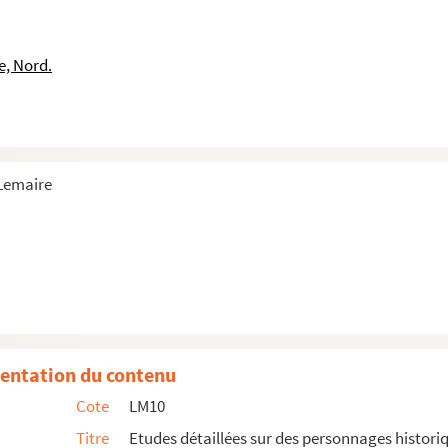
e, Nord.
 Lemaire
entation du contenu
Cote
LM10
Titre
Etudes détaillées sur des personnages histori