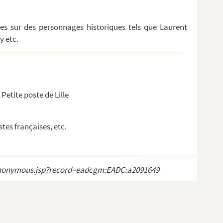
s sur des personnages historiques tels que Laurent
y etc.
Petite poste de Lille
tes françaises, etc.
ct_anonymous.jsp?record=eadcgm:EADC:a2091649