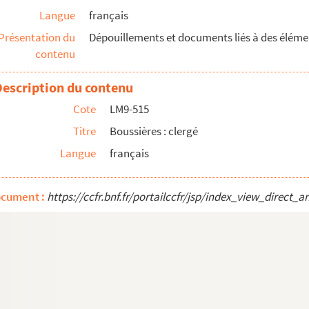
Langue
français
Présentation du
Dépouillements et documents liés à des éléments
contenu
Description du contenu
Cote
LM9-515
Titre
Boussières : clergé
Langue
français
ocument :
https://ccfr.bnf.fr/portailccfr/jsp/index_view_dire