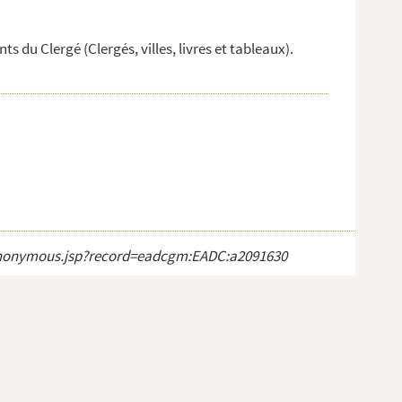
 du Clergé (Clergés, villes, livres et tableaux).
ct_anonymous.jsp?record=eadcgm:EADC:a2091630