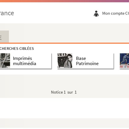
rance
Mon compte C
E
CHERCHES CIBLÉES
Imprimés
Base
multimédia
Patrimoine
Notice
1 sur 1