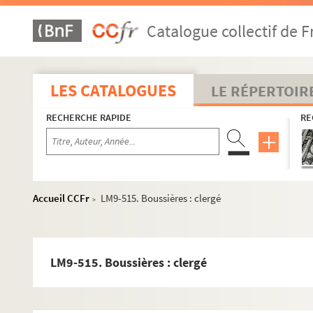
Catalogue collectif de F
LES CATALOGUES
LE RÉPERTOIR
RECHERCHE RAPIDE
RE
Accueil CCFr
LM9-515. Boussières : clergé
>
LM9-515. Boussières : clergé
LM1. Musées du Nord
LM2. Ecoles académiques du Nord