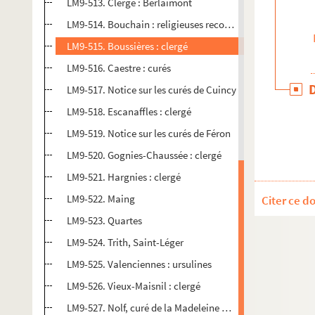
LM9-513. Clergé : Berlaimont
LM9-514. Bouchain : religieuses recollectines
LM9-515. Boussières : clergé
LM9-516. Caestre : curés
LM9-517. Notice sur les curés de Cuincy
LM9-518. Escanaffles : clergé
LM9-519. Notice sur les curés de Féron
LM9-520. Gognies-Chaussée : clergé
LM9-521. Hargnies : clergé
LM9-522. Maing
Citer ce d
LM9-523. Quartes
LM9-524. Trith, Saint-Léger
LM9-525. Valenciennes : ursulines
LM9-526. Vieux-Maisnil : clergé
LM9-527. Nolf, curé de la Madeleine à Lille