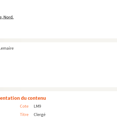
e, Nord.
 Lemaire
tionnaire
du diocèse de Cambrai, contenant les noms des curés, ...
istorique sur les paroisses et curés du diocèse act...
entation du contenu
, Maing, Trith, Saint-Léger, Vieux-Maisnil
Cote
LM9
Titre
Clergé