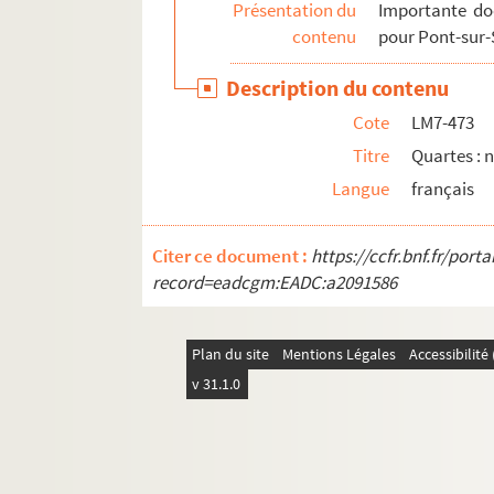
Présentation du
Importante do
LM10. Etudes détaillées sur des personnages 
contenu
pour Pont-sur-
LM11. Etudes anglaises
Description du contenu
LM12. Divers
Cote
LM7-473
LM13. Portefeuille contenant des plan et cartes 
Titre
Quartes : 
Langue
français
Citer ce document :
https://ccfr.bnf.fr/por
record=eadcgm:EADC:a2091586
Plan du site
Mentions Légales
Accessibilit
v 31.1.0