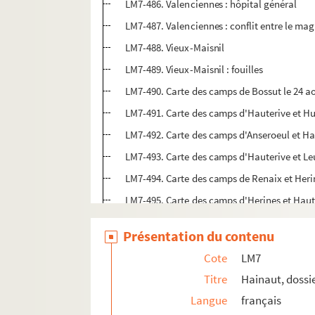
LM7-486. Valenciennes : hôpital général
LM7-487. Valenciennes : conflit entre le magi
LM7-488. Vieux-Maisnil
LM7-489. Vieux-Maisnil : fouilles
LM7-490. Carte des camps de Bossut le 24 a
LM7-491. Carte des camps d'Hauterive et Hu
LM7-492. Carte des camps d'Anseroeul et Ha
LM7-493. Carte des camps d'Hauterive et Le
LM7-494. Carte des camps de Renaix et Heri
LM7-495. Carte des camps d'Herines et Haut
LM7-496. Carte des camps des Pottes et Har
Présentation du contenu
LM7-497. Carte des camps de Lessines et de 
Cote
LM7
LM7-498. Carte des camps de Celles et Qua
Titre
Hainaut, dossi
LM8. Instruction publique
Langue
français
LM9. Clergé