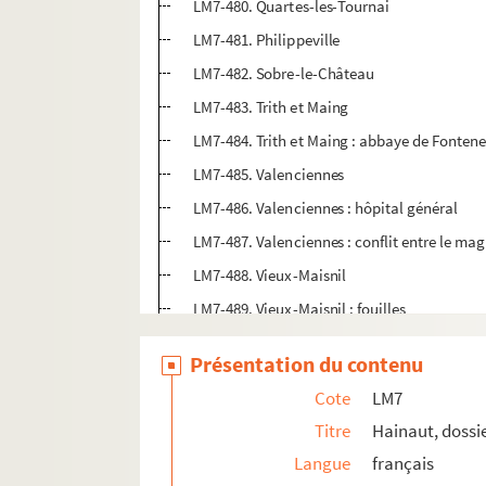
LM7-480. Quartes-les-Tournai
LM7-481. Philippeville
LM7-482. Sobre-le-Château
LM7-483. Trith et Maing
LM7-484. Trith et Maing : abbaye de Fontene
LM7-485. Valenciennes
LM7-486. Valenciennes : hôpital général
LM7-487. Valenciennes : conflit entre le magi
LM7-488. Vieux-Maisnil
LM7-489. Vieux-Maisnil : fouilles
LM7-490. Carte des camps de Bossut le 24 a
Présentation du contenu
LM7-491. Carte des camps d'Hauterive et Hu
Cote
LM7
LM7-492. Carte des camps d'Anseroeul et Ha
Titre
Hainaut, dossi
LM7-493. Carte des camps d'Hauterive et Le
Langue
français
LM7-494. Carte des camps de Renaix et Heri