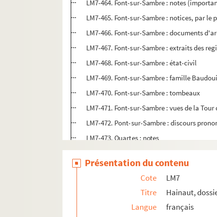
LM7-464. Font-sur-Sambre : notes (importan
LM7-465. Font-sur-Sambre : notices, par le 
LM7-466. Font-sur-Sambre : documents d'ar
LM7-467. Font-sur-Sambre : extraits des regi
LM7-468. Font-sur-Sambre : état-civil
LM7-469. Font-sur-Sambre : famille Baudou
LM7-470. Font-sur-Sambre : tombeaux
LM7-471. Font-sur-Sambre : vues de la Tour 
LM7-472. Pont-sur-Sambre : discours prononc
LM7-473. Quartes : notes
LM7-474. Quartes : notes sur Escanaffles, Ay
Présentation du contenu
LM7-475. Quartes : vues, écluses, église, 
Cote
LM7
LM7-476. Quartes : dépouillement des chart
Titre
Hainaut, dossi
LM7-477. Quartes : militaire
Langue
français
LM7-478. Quartes : loi communale