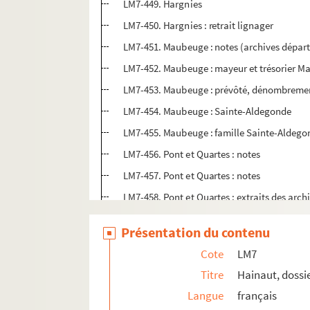
LM7-449. Hargnies
LM7-450. Hargnies : retrait lignager
LM7-451. Maubeuge : notes (archives dépar
LM7-452. Maubeuge : mayeur et trésorier M
LM7-453. Maubeuge : prévôté, dénombrement 
LM7-454. Maubeuge : Sainte-Aldegonde
LM7-455. Maubeuge : famille Sainte-Aldego
LM7-456. Pont et Quartes : notes
LM7-457. Pont et Quartes : notes
LM7-458. Pont et Quartes : extraits des ar
LM7-459. Pont et Quartes : embrefs (analyse
Présentation du contenu
LM7-460. Echevinage de Quartes et Pont : ve
Cote
LM7
LM7-461. Echevinage de Quartes et Pont : f
Titre
Hainaut, dossi
LM7-462. Echevinage de Quartes et Pont : p
Langue
français
LM7-463. Echevinage de Quartes et Pont : p