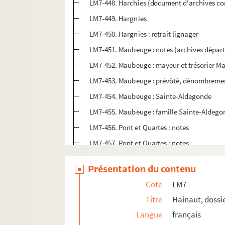
LM7-448. Harchies (document d'archives c
LM7-449. Hargnies
LM7-450. Hargnies : retrait lignager
LM7-451. Maubeuge : notes (archives dépar
LM7-452. Maubeuge : mayeur et trésorier M
LM7-453. Maubeuge : prévôté, dénombrement 
LM7-454. Maubeuge : Sainte-Aldegonde
LM7-455. Maubeuge : famille Sainte-Aldego
LM7-456. Pont et Quartes : notes
LM7-457. Pont et Quartes : notes
LM7-458. Pont et Quartes : extraits des ar
Présentation du contenu
LM7-459. Pont et Quartes : embrefs (analyse
Cote
LM7
LM7-460. Echevinage de Quartes et Pont : ve
Titre
Hainaut, dossi
LM7-461. Echevinage de Quartes et Pont : f
Langue
français
LM7-462. Echevinage de Quartes et Pont : p