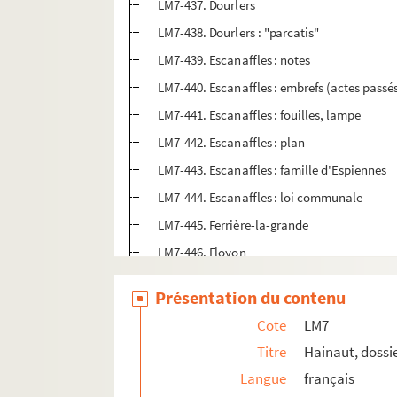
LM7-437. Dourlers
LM7-438. Dourlers : "parcatis"
LM7-439. Escanaffles : notes
LM7-440. Escanaffles : embrefs (actes passé
LM7-441. Escanaffles : fouilles, lampe
LM7-442. Escanaffles : plan
LM7-443. Escanaffles : famille d'Espiennes
LM7-444. Escanaffles : loi communale
LM7-445. Ferrière-la-grande
LM7-446. Floyon
LM7-447. Froidchapelle et Monbliard
Présentation du contenu
LM7-448. Harchies (document d'archives c
Cote
LM7
LM7-449. Hargnies
Titre
Hainaut, dossi
LM7-450. Hargnies : retrait lignager
Langue
français
LM7-451. Maubeuge : notes (archives dépar