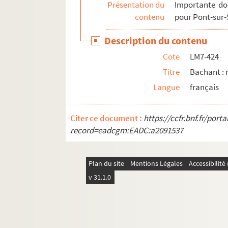
Présentation du
Importante do
LM7-452. Maubeuge : mayeur et trésorier M
contenu
pour Pont-sur-
LM7-453. Maubeuge : prévôté, dénombrement 
Description du contenu
LM7-454. Maubeuge : Sainte-Aldegonde
Cote
LM7-424
LM7-455. Maubeuge : famille Sainte-Aldego
Titre
Bachant : 
LM7-456. Pont et Quartes : notes
Langue
français
LM7-457. Pont et Quartes : notes
LM7-458. Pont et Quartes : extraits des ar
Citer ce document :
https://ccfr.bnf.fr/por
LM7-459. Pont et Quartes : embrefs (analyse
record=eadcgm:EADC:a2091537
LM7-460. Echevinage de Quartes et Pont : ve
LM7-461. Echevinage de Quartes et Pont : f
Plan du site
Mentions Légales
Accessibilit
LM7-462. Echevinage de Quartes et Pont : p
v 31.1.0
LM7-463. Echevinage de Quartes et Pont : p
LM7-464. Font-sur-Sambre : notes (importan
LM7-465. Font-sur-Sambre : notices, par le 