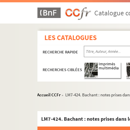
LM7-394. Hainaut : travaux du président Le
Catalogue co
LM7-395. Hainaut : copies de pièces et artic
LM7-396. Hainaut : ponts et chaussées (1766
LM7-397. La Sambre
LES CATALOGUES
LM7-398. Forêt de Mormal : Sambre, notes su
LM7-399. Forêt de Mormal : fouilles
RECHERCHE RAPIDE
LM7-400. Forêt de Mormal : vente détaillée
Imprimés
LM7-401. Pont, Berlaimont, Aymeries, Bach
multimédia
RECHERCHES CIBLÉES
LM7-402. Ailes : questionnaire (1825)
LM7-403. Aulnoye
Accueil CCFr
LM7-424. Bachant : notes prises dans
LM7-404. Bailliage d'Avesnes et prévôté de 
>
LM7-405. Avesnes : notes
LM7-406. District d'Avesnes
LM7-424. Bachant : notes prises dans l
LM7-407. Arrondissement d'Avesnes