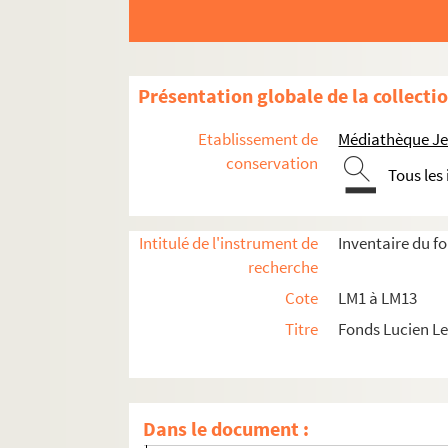
LM7-408. Aymeries : notes
LM7-409. Aymeries : mention dans escalier 
LM7-410. Aymeries : église et presbytère
Présentation globale de la collecti
LM7-411. Aymeries : documents d'archives
LM7-412. Seigneurie d'Aymeries : embrefs des 
Etablissement de
Médiathèque Jea
LM7-413. Statistiques féodale de la terre et 
conservation
Tous les
LM7-414. Cour féodale d'Aymeries : procurati
LM7-415. Cour féodale d'Aymeries : procès 
Intitulé de l'instrument de
Inventaire du f
LM7-416. Cour féodale d'Aymeries : procès, 
recherche
LM7-417. Cour féodale d'Aymeries : procès P
Cote
LM1 à LM13
LM7-418. Cour féodale d'Aymeries : procès e
Titre
Fonds Lucien L
LM7-419. Les Rolin, seigneurs d'Aymeries (tr
LM7-420. Louis de Luxembourg, connétable d
LM7-421. De Rocca, seigneur d'Aymeries
Dans le document :
LM7-422. Bady, seigneur d'Aymeries