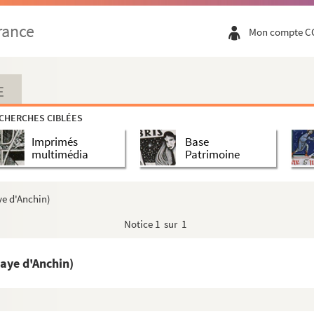
rance
Mon compte C
E
CHERCHES CIBLÉES
Imprimés
Base
multimédia
Patrimoine
ye d'Anchin)
Notice
1 sur 1
ce du Hainaut aux archives du Nord
ves du Nord
aye d'Anchin)
ves du Nord