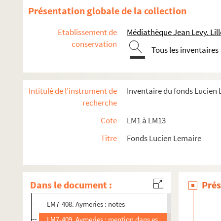
LM7-395. Hainaut : copies de pièces et articles
Présentation globale de la collection
LM7-396. Hainaut : ponts et chaussées (1766)
Etablissement de
Médiathèque Jean Levy. Lill
LM7-397. La Sambre
conservation
Tous les inventaires
LM7-398. Forêt de Mormal : Sambre, notes sur le Hainaut 
LM7-399. Forêt de Mormal : fouilles
LM7-400. Forêt de Mormal : vente détaillée
Intitulé de l'instrument de
Inventaire du fonds Lucien
LM7-401. Pont, Berlaimont, Aymeries, Bachant, Hargnies
recherche
LM7-402. Ailes : questionnaire (1825)
Cote
LM1 à LM13
LM7-403. Aulnoye
Titre
Fonds Lucien Lemaire
LM7-404. Bailliage d'Avesnes et prévôté de Maubeuge : ca
LM7-405. Avesnes : notes
LM7-406. District d'Avesnes
Dans le document :
Prés
LM7-407. Arrondissement d'Avesnes
LM7-408. Aymeries : notes
LM7-409. Aymeries : mention dans escalier (abbaye d'Anc