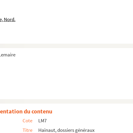
e, Nord.
français
 Lemaire
, Aulnoye
rte
entation du contenu
Cote
LM7
Titre
Hainaut, dossiers généraux
hin)