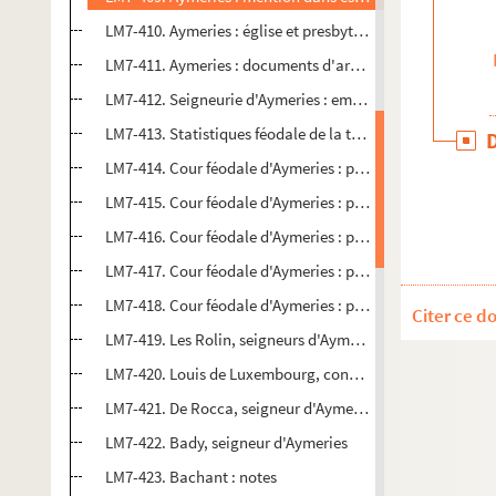
LM7-410. Aymeries : église et presbytère
LM7-411. Aymeries : documents d'archives
LM7-412. Seigneurie d'Aymeries : embrefs des reliefs de fi
LM7-413. Statistiques féodale de la terre et seigneurie d'A
LM7-414. Cour féodale d'Aymeries : procurations pour relie
LM7-415. Cour féodale d'Aymeries : procès Quintin Renau
LM7-416. Cour féodale d'Aymeries : procès, constitution 
LM7-417. Cour féodale d'Aymeries : procès Prévot C/Chart
LM7-418. Cour féodale d'Aymeries : procès entre le baron 
Citer ce d
LM7-419. Les Rolin, seigneurs d'Aymeries (très important 
LM7-420. Louis de Luxembourg, connétable de Saint-Pol (
LM7-421. De Rocca, seigneur d'Aymeries
LM7-422. Bady, seigneur d'Aymeries
LM7-423. Bachant : notes