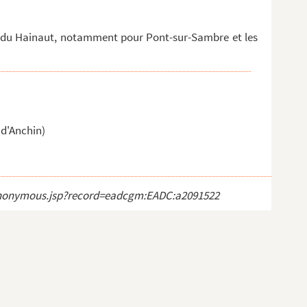
 du Hainaut, notamment pour Pont-sur-Sambre et les
 d'Anchin)
ct_anonymous.jsp?record=eadcgm:EADC:a2091522