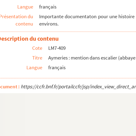
Langue
français
Présentation du
Importante documentaton pour une histoire
contenu
environs.
efs (1596-1644)
ymeries, rédigée par E. Lancien, d'après le regist...
Description du contenu
fs de fiefs
Cote
LM7-409
t
Titre
Aymeries : mention dans escalier (abbaye
d'hypothèques, etc.
Langue
français
ier
d'Audignies et Claude Lignol
ocument :
https://ccfr.bnf.fr/portailccfr/jsp/index_view_dire
dossier)
à propos de Rolin)