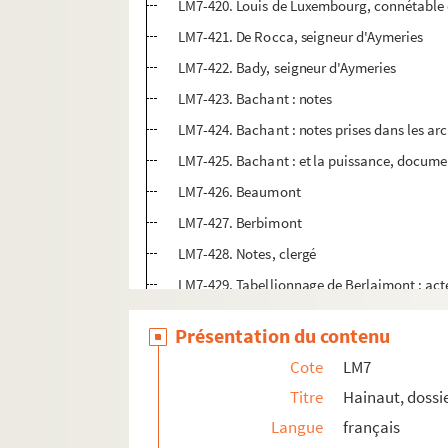
LM7-420. Louis de Luxembourg, connétable d
LM7-421. De Rocca, seigneur d'Aymeries
LM7-422. Bady, seigneur d'Aymeries
LM7-423. Bachant : notes
LM7-424. Bachant : notes prises dans les ar
LM7-425. Bachant : et la puissance, docume
LM7-426. Beaumont
LM7-427. Berbimont
LM7-428. Notes, clergé
LM7-429. Tabellionnage de Berlaimont : act
LM7-430. Berlaimont (Seigneur de)
Présentation du contenu
LM7-431. Bermerain
Cote
LM7
LM7-432. Bersillies d'Abbaye
Titre
Hainaut, dossi
LM7-433. Bouchain
Langue
français
LM7-434. Bousies