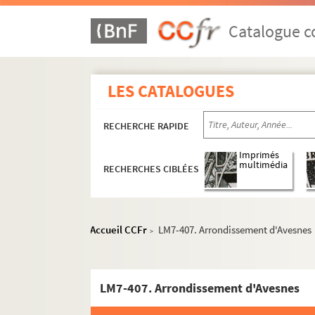
Catalogue co
LES CATALOGUES
LM1. Musées du Nord
RECHERCHE RAPIDE
LM2. Ecoles académiques du Nord
Imprimés
LM3. Salons et expositions
multimédia
RECHERCHES CIBLÉES
LM4. Tableaux et sculptures, collections
LM5. Art et artistes
LM6. Archéologie, histoire, monuments
Accueil CCFr
LM7-407. Arrondissement d'Avesnes
>
LM7. Hainaut, dossiers généraux
LM7-389. Hainaut : documents d'archives (d
LM7-407. Arrondissement d'Avesnes
LM7-390. Hainaut : notes