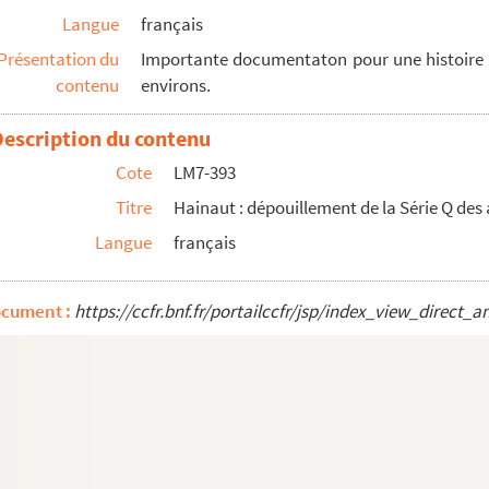
Langue
français
Présentation du
Importante documentaton pour une histoire
contenu
environs.
Description du contenu
français
Cote
LM7-393
Titre
Hainaut : dépouillement de la Série Q des
Langue
français
, Aulnoye
ocument :
https://ccfr.bnf.fr/portailccfr/jsp/index_view_dire
rte