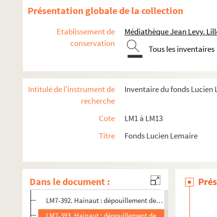
Présentation globale de la collection
Etablissement de
Médiathèque Jean Levy. Lill
conservation
LM1. Musées du Nord
Tous les inventaires
LM2. Ecoles académiques du Nord
LM3. Salons et expositions
Intitulé de l'instrument de
Inventaire du fonds Lucien
LM4. Tableaux et sculptures, collections
recherche
LM5. Art et artistes
Cote
LM1 à LM13
LM6. Archéologie, histoire, monuments
Titre
Fonds Lucien Lemaire
LM7. Hainaut, dossiers généraux
LM7-389. Hainaut : documents d'archives (débris)
LM7-390. Hainaut : notes
Dans le document :
Prés
LM7-391. Hainaut : dépouillement du fonds de l'intendan
LM7-392. Hainaut : dépouillement de la Série L des archi
LM7-393. Hainaut : dépouillement de la Série Q des archi