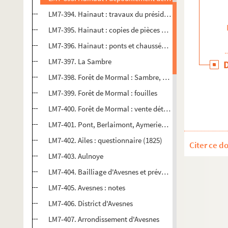
LM7-394. Hainaut : travaux du président Lebeau
LM7-395. Hainaut : copies de pièces et articles
LM7-396. Hainaut : ponts et chaussées (1766)
LM7-397. La Sambre
LM7-398. Forêt de Mormal : Sambre, notes sur le Hainaut 
LM7-399. Forêt de Mormal : fouilles
LM7-400. Forêt de Mormal : vente détaillée
LM7-401. Pont, Berlaimont, Aymeries, Bachant, Hargnies
LM7-402. Ailes : questionnaire (1825)
Citer ce d
LM7-403. Aulnoye
LM7-404. Bailliage d'Avesnes et prévôté de Maubeuge : ca
LM7-405. Avesnes : notes
LM7-406. District d'Avesnes
LM7-407. Arrondissement d'Avesnes