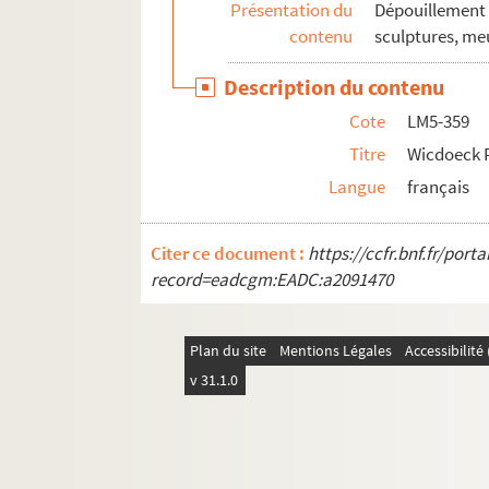
Présentation du
Dépouillement 
contenu
sculptures, meu
Description du contenu
Cote
LM5-359
Titre
Wicdoeck P
Langue
français
Citer ce document :
https://ccfr.bnf.fr/por
record=eadcgm:EADC:a2091470
Plan du site
Mentions Légales
Accessibilit
v 31.1.0