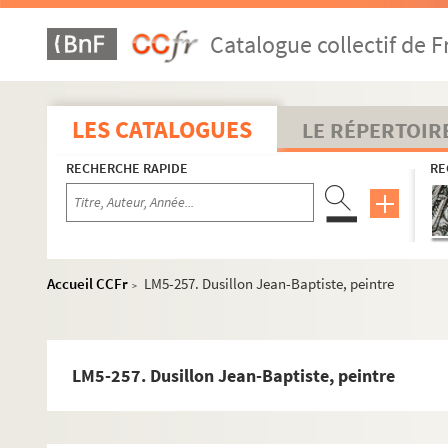
LM5-229. Chatillon André, architecte
Catalogue collectif de F
LM5-230. Chigot Eugène de Valenciennes, peintre
LM5-231. Choffard P., graveur
LM5-232. Colas Alphonse de Lille, peintre
LES CATALOGUES
LE RÉPERTOIR
LM5-233. Les Corbet, famille d'artiste du Nord
RECHERCHE RAPIDE
RE
LM5-234. Crauck, peintre
LM5-235. Cuignet Joachim, sculpteur
LM5-236. Dagoty N., peintre
LM5-237. Dailly Jacques d'Abbeville, peintre sur émail
Accueil CCFr
LM5-257. Dusillon Jean-Baptiste, peintre
>
LM5-238. David Louis, peintre (ses élèves et le tableau de 
LM5-239. De Haes Ch. de Bruxelles et de De Haes Oscar de 
LM5-240. De Jonghe Jean-Baptiste de Courtrai, peintre
LM5-257. Dusillon Jean-Baptiste, peintre
LM5-241. De Kerchove d'Exaerde F., collectionneur
LM5-242. Delaville Louis de Lens, sculpteur