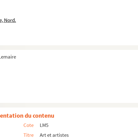
e, Nord.
 Lemaire
entation du contenu
Cote
LM5
Titre
Art et artistes