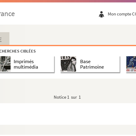
rance
Mon compte C
E
CHERCHES CIBLÉES
Imprimés
Base
multimédia
Patrimoine
Bélissaire)
Notice
1 sur 1
Lille, peintres