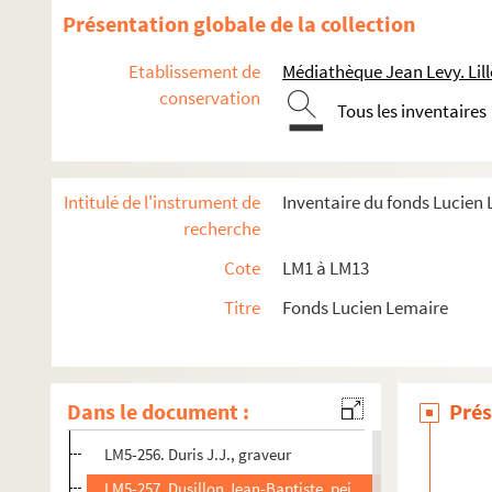
LM5-243. Delerive, peintre
Présentation globale de la collection
LM5-244. Delesalle Edouard de Lille, sculpteur
Etablissement de
Médiathèque Jean Levy. Lill
LM5-245. Delorge J., peintre (important dossier)
conservation
Tous les inventaires
LM5-246. Denoyelle Léonard de Lille, peintre
LM5-247. Denoyelle Léonidas, dessinateur
LM5-248. Descamps Guillaume, peintre
Intitulé de l'instrument de
Inventaire du fonds Lucien
LM5-249. Descamps Jean-Baptiste, peintre
recherche
LM5-250. Dewarlez, architecte à Lille
Cote
LM1 à LM13
LM5-251. Donvé Jean-François, peintre
Titre
Fonds Lucien Lemaire
LM5-252. Drolling, peintre
LM5-253. Ducornet César de Lille, né sans bras, peintre
LM5-254. Ducorron J. d'Ath, peintre
Dans le document :
Prés
LM5-255. Duran Carolus de Lille, peintre
LM5-256. Duris J.J., graveur
LM5-257. Dusillon Jean-Baptiste, peintre