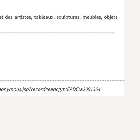
 des artistes, tableaux, sculptures, meubles, objets
ct_anonymous.jsp?record=eadcgm:EADC:a2091364