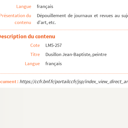
Langue
français
Présentation du
Dépouillement de journaux et revues au sujet
contenu
d'art, etc.
Description du contenu
Cote
LM5-257
Titre
Dusillon Jean-Baptiste, peintre
Langue
français
ocument :
https://ccfr.bnf.fr/portailccfr/jsp/index_view_dire