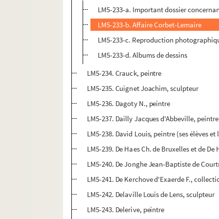
LM5-233-a. Important dossier concernant
LM5-233-b. Affaire Corbet-Lemaire
LM5-233-c. Reproduction photographiq
LM5-233-d. Albums de dessins
LM5-234. Crauck, peintre
LM5-235. Cuignet Joachim, sculpteur
LM5-236. Dagoty N., peintre
LM5-237. Dailly Jacques d'Abbeville, peintre
LM5-238. David Louis, peintre (ses élèves et 
LM5-239. De Haes Ch. de Bruxelles et de De H
LM5-240. De Jonghe Jean-Baptiste de Courtr
LM5-241. De Kerchove d'Exaerde F., collect
LM5-242. Delaville Louis de Lens, sculpteur
LM5-243. Delerive, peintre