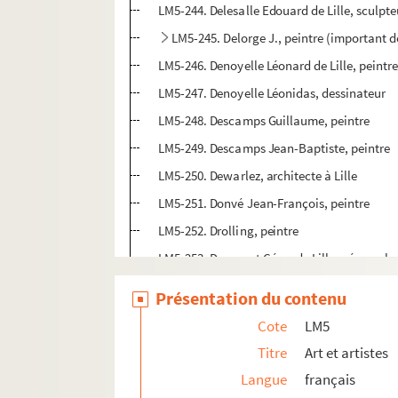
LM5-244. Delesalle Edouard de Lille, sculpte
LM5-245. Delorge J., peintre (important d
LM5-246. Denoyelle Léonard de Lille, peintr
LM5-247. Denoyelle Léonidas, dessinateur
LM5-248. Descamps Guillaume, peintre
LM5-249. Descamps Jean-Baptiste, peintre
LM5-250. Dewarlez, architecte à Lille
LM5-251. Donvé Jean-François, peintre
LM5-252. Drolling, peintre
LM5-253. Ducornet César de Lille, né sans br
LM5-254. Ducorron J. d'Ath, peintre
Présentation du contenu
LM5-255. Duran Carolus de Lille, peintre
Cote
LM5
LM5-256. Duris J.J., graveur
Titre
Art et artistes
LM5-257. Dusillon Jean-Baptiste, peintre
Langue
français
LM5-258. Dutouquet Louis, architecte