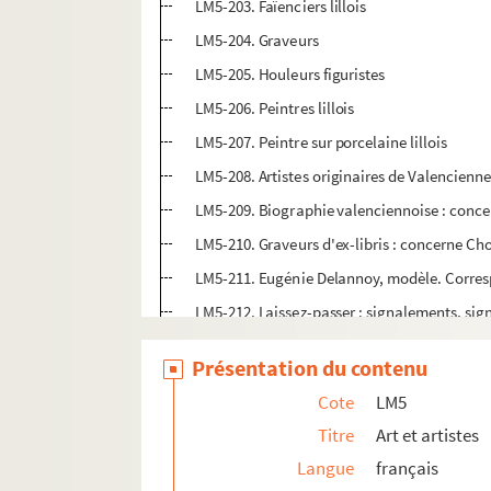
LM5-203. Faïenciers lillois
LM5-204. Graveurs
LM5-205. Houleurs figuristes
LM5-206. Peintres lillois
LM5-207. Peintre sur porcelaine lillois
LM5-208. Artistes originaires de Valenciennes
LM5-209. Biographie valenciennoise : concerne
LM5-210. Graveurs d'ex-libris : concerne Cho
LM5-211. Eugénie Delannoy, modèle. Correspo
LM5-212. Laissez-passer : signalements, sig
LM5-213. Laissez-passer : signalements, sign
Présentation du contenu
LM5-214. Autissier, miniaturiste : reproduc
Cote
LM5
LM5-215. Aved de Douai, peintre
Titre
Art et artistes
LM5-216. Barbier Jacques, peintre
Langue
français
LM5-217. Benvignat Charles, architecte