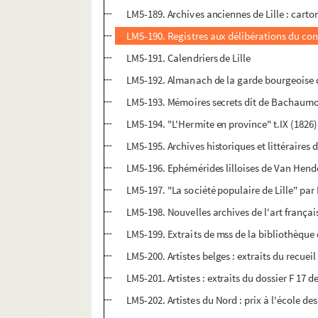
LM5-189. Archives anciennes de Lille : carto
LM5-190. Registres aux délibérations du conse
LM5-191. Calendriers de Lille
LM5-192. Almanach de la garde bourgeoise d
LM5-193. Mémoires secrets dit de Bachaum
LM5-194. "L'Hermite en province" t.IX (1826)
LM5-195. Archives historiques et littéraires
LM5-196. Ephémérides lilloises de Van Hend
LM5-197. "La société populaire de Lille" par 
LM5-198. Nouvelles archives de l'art françai
LM5-199. Extraits de mss de la bibliothèque
LM5-200. Artistes belges : extraits du recuei
LM5-201. Artistes : extraits du dossier F 17 
LM5-202. Artistes du Nord : prix à l'école de