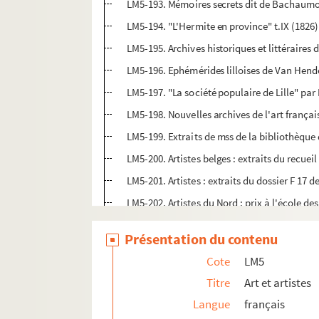
LM5-193. Mémoires secrets dit de Bachaum
LM5-194. "L'Hermite en province" t.IX (1826)
LM5-195. Archives historiques et littéraires
LM5-196. Ephémérides lilloises de Van Hend
LM5-197. "La société populaire de Lille" par 
LM5-198. Nouvelles archives de l'art françai
LM5-199. Extraits de mss de la bibliothèque
LM5-200. Artistes belges : extraits du recuei
LM5-201. Artistes : extraits du dossier F 17 
LM5-202. Artistes du Nord : prix à l'école de
LM5-203. Faïenciers lillois
Présentation du contenu
LM5-204. Graveurs
Cote
LM5
LM5-205. Houleurs figuristes
Titre
Art et artistes
LM5-206. Peintres lillois
Langue
français
LM5-207. Peintre sur porcelaine lillois