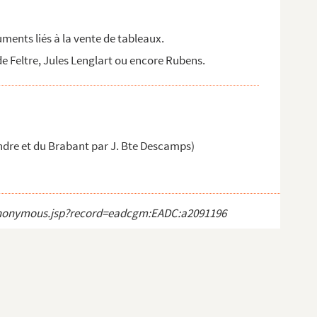
ments liés à la vente de tableaux.
Feltre, Jules Lenglart ou encore Rubens.
andre et du Brabant par J. Bte Descamps)
ct_anonymous.jsp?record=eadcgm:EADC:a2091196