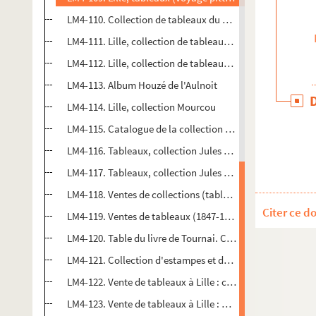
LM4-110. Collection de tableaux du duc de Feltre
LM4-111. Lille, collection de tableaux Inglebert Samyn
LM4-112. Lille, collection de tableaux Méfy de Montigny
LM4-113. Album Houzé de l'Aulnoit
LM4-114. Lille, collection Mourcou
LM4-115. Catalogue de la collection Houzé de Grandcha
LM4-116. Tableaux, collection Jules Lenglart, notes de M.
LM4-117. Tableaux, collection Jules Lenglart, notices sur 
LM4-118. Ventes de collections (tableaux, dessins, estam
Citer ce d
LM4-119. Ventes de tableaux (1847-1919)
LM4-120. Table du livre de Tournai. Catalogue de vente d
LM4-121. Collection d'estampes et de dessins de Libert de 
LM4-122. Vente de tableaux à Lille : collection Ruyssen (1
LM4-123. Vente de tableaux à Lille : Duhem (1839)