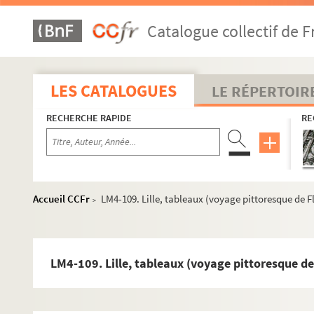
Catalogue collectif de F
LES CATALOGUES
LE RÉPERTOIR
RECHERCHE RAPIDE
RE
LM1. Musées du Nord
LM2. Ecoles académiques du Nord
LM3. Salons et expositions
Accueil CCFr
LM4-109. Lille, tableaux (voyage pittoresque de 
>
LM4. Tableaux et sculptures, collections
LM4-91. Inventaire des meubles, tableaux, etc., de la ma
LM4-92. Lille, portraits et bustes de souverains
LM4-109. Lille, tableaux (voyage pittoresque de
LM4-93. Lille, portrait de Bonaparte, premier consul
LM4-94. Buste de Louis-Philippe Ier