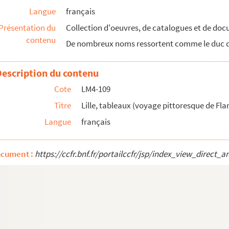
Langue
français
Présentation du
Collection d'oeuvres, de catalogues et de docu
contenu
De nombreux noms ressortent comme le duc de 
Description du contenu
Cote
LM4-109
mps
Titre
Lille, tableaux (voyage pittoresque de Fl
 J. Lenglart
Langue
français
les tableaux vendus à Paris le 10 mars 1902
pes)
ocument :
https://ccfr.bnf.fr/portailccfr/jsp/index_view_dire
e tableaux de 1773 à 1803
Beaumont : vente à Lille (an VII)
827)