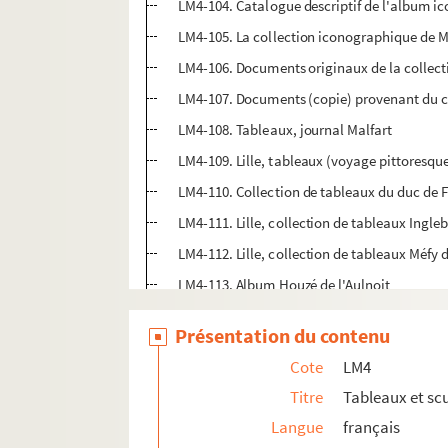
LM4-104. Catalogue descriptif de l'album i
LM4-105. La collection iconographique de M
LM4-106. Documents originaux de la colle
LM4-107. Documents (copie) provenant du 
LM4-108. Tableaux, journal Malfart
LM4-109. Lille, tableaux (voyage pittoresqu
LM4-110. Collection de tableaux du duc de F
LM4-111. Lille, collection de tableaux Ingl
LM4-112. Lille, collection de tableaux Méfy
LM4-113. Album Houzé de l'Aulnoit
LM4-114. Lille, collection Mourcou
Présentation du contenu
LM4-115. Catalogue de la collection Houz
Cote
LM4
LM4-116. Tableaux, collection Jules Lenglart
Titre
Tableaux et scu
LM4-117. Tableaux, collection Jules Lenglart
Langue
français
LM4-118. Ventes de collections (tableaux, d