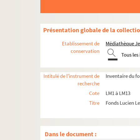
Présentation globale de la collecti
Etablissement de
Médiathèque Jea
conservation
Tous les
Intitulé de l'instrument de
Inventaire du f
recherche
Cote
LM1 à LM13
Titre
Fonds Lucien L
LM1. Musées du Nord
LM2. Ecoles académiques du Nord
Dans le document :
LM3. Salons et expositions