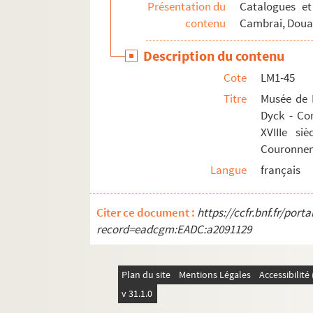
Présentation du
Catalogues et
contenu
Cambrai, Doua
Description du contenu
Cote
LM1-45
Titre
Musée de L
Dyck - Com
XVIIIe si
Couronnemen
Langue
français
Citer ce document :
https://ccfr.bnf.fr/por
record=eadcgm:EADC:a2091129
Plan du site
Mentions Légales
Accessibilit
v 31.1.0