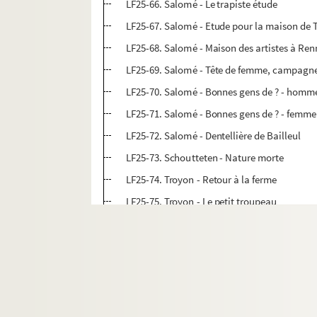
LF25-66. Salomé - Le trapiste étude
LF25-67. Salomé - Etude pour la maison de 
LF25-68. Salomé - Maison des artistes à Ren
LF25-69. Salomé - Tête de femme, campag
LF25-70. Salomé - Bonnes gens de ? - homm
LF25-71. Salomé - Bonnes gens de ? - femme
LF25-72. Salomé - Dentellière de Bailleul
LF25-73. Schoutteten - Nature morte
LF25-74. Troyon - Retour à la ferme
LF25-75. Troyon - Le petit troupeau
LF25-76. Troyon - La barrière
LF25-77. Van Ostad - La halle
LF25-78. Weerts - Roues de ferrie
LF25-79. Teniers le jeune - Cabaret près d'u
LF25-80. Teniers le jeune - Intérieur de cabar