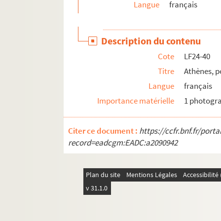
Langue
français
Description du contenu
Cote
LF24-40
Titre
Athènes, p
Langue
français
Importance matérielle
1 photogr
Citer ce document :
https://ccfr.bnf.fr/por
record=eadcgm:EADC:a2090942
Plan du site
Mentions Légales
Accessibilit
v 31.1.0