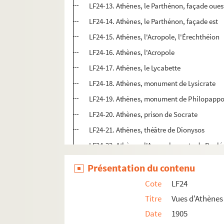
LF24-13. Athènes, le Parthénon, façade oues
LF24-14. Athènes, le Parthénon, façade est
LF24-15. Athènes, l'Acropole, l'Érechthéion
LF24-16. Athènes, l'Acropole
LF24-17. Athènes, le Lycabette
LF24-18. Athènes, monument de Lysicrate
LF24-19. Athènes, monument de Philopapp
LF24-20. Athènes, prison de Socrate
LF24-21. Athènes, théâtre de Dionysos
LF24-22. Athènes, l'Acropole, porte de Beulé
LF24-23. Athènes, vue de l'Acropole prise de
Présentation du contenu
LF24-24. Les ruines d'Athènes, boulevard de 
Cote
LF24
LF24-25. Athènes, portique d'Eumène
Titre
Vues d'Athènes 
LF24-26. Athènes, Orphéon d'Hérode Atticus
Date
1905
LF24-27. Athènes, Orphéon d'Hérode Atticus