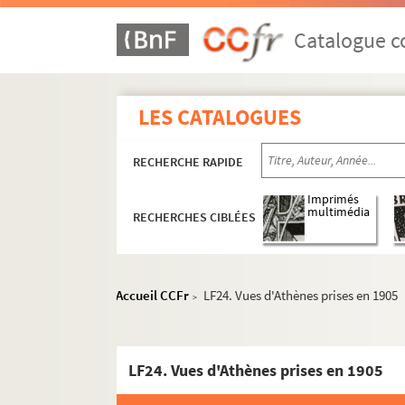
Catalogue co
LES CATALOGUES
RECHERCHE RAPIDE
Imprimés
multimédia
RECHERCHES CIBLÉES
LF1. Histoire du Nord de Lille
LF2. Le théâtre de Lille
Accueil CCFr
LF24. Vues d'Athènes prises en 1905
LFK-1. Théâtre de Lille, mémoires, manuscrit
>
LF5. Biographie lilloise - Portraits, autograph
LF6. Biographie lilloise
LF24. Vues d'Athènes prises en 1905
LF7. Gouverneurs de Lille 1, XIVe et XVe siècle