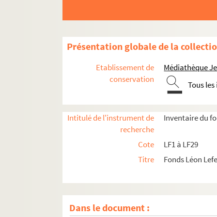
LF8. Gouverneurs de Lille 2, XVIe et XVIIe sièc
LF9. Gouverneurs de Lille 3, XVIIIe siècle
LF10. Musée de Lille - Photographies de tabl
Présentation globale de la collecti
LF11. Vues de Lille – Cartes postales
LF12. Vues de Lille - photographies, gravures
Etablissement de
Médiathèque Jea
LF13. Vues de Lille
conservation
Tous les
LF14. Photographies du musée de Lille
LF15. Lille Ancienne et moderne - gravures, 
Intitulé de l'instrument de
Inventaire du f
LF16. Facultés catholiques de Lille
recherche
LF17. Programmes de concerts
Cote
LF1 à LF29
LF18. Brochures sur la musique à Lille
Titre
Fonds Léon Lef
LF19. Musique à Lille
LF20. Articles extraits de journaux, histoire et
LF21. Notes sur Lille et la région (1708-1912)
Dans le document :
LF22. Lille - Ephémérides et notes