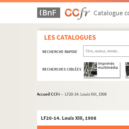
Catalogue co
LES CATALOGUES
RECHERCHE RAPIDE
Imprimés
multimédia
RECHERCHES CIBLÉES
LF1. Histoire du Nord de Lille
LF2. Le théâtre de Lille
Accueil CCFr
LF20-14. Louis XIII, 1908
LFK-1. Théâtre de Lille, mémoires, manuscrit
>
LF5. Biographie lilloise - Portraits, autograph
LF6. Biographie lilloise
LF20-14. Louis XIII, 1908
LF7. Gouverneurs de Lille 1, XIVe et XVe siècle