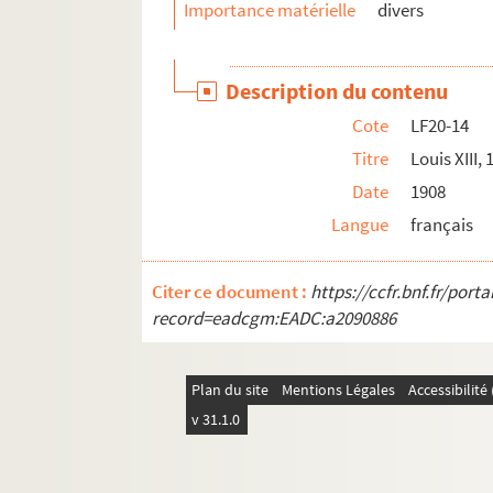
Importance matérielle
divers
Description du contenu
Cote
LF20-14
Titre
Louis XIII,
Date
1908
Langue
français
Citer ce document :
https://ccfr.bnf.fr/por
record=eadcgm:EADC:a2090886
Plan du site
Mentions Légales
Accessibilit
v 31.1.0