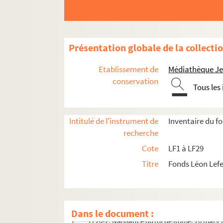
LF8. Gouverneurs de Lille 2, XVIe et XVIIe sièc
LF9. Gouverneurs de Lille 3, XVIIIe siècle
LF10. Musée de Lille - Photographies de tabl
Présentation globale de la collecti
LF11. Vues de Lille – Cartes postales
LF12. Vues de Lille - photographies, gravures
Etablissement de
Médiathèque Jea
LF13. Vues de Lille
conservation
Tous les
LF14. Photographies du musée de Lille
LF15. Lille Ancienne et moderne - gravures, 
Intitulé de l'instrument de
Inventaire du f
LF16. Facultés catholiques de Lille
recherche
LF17. Programmes de concerts
Cote
LF1 à LF29
LF18. Brochures sur la musique à Lille
Titre
Fonds Léon Lef
LF19. Musique à Lille
LF20. Articles extraits de journaux, histoire et li
LF20-1. Mariage de Napoléon Ier et de Marie-L
Dans le document :
LF20-2. Naissance du roi de Rome, 20 mars 