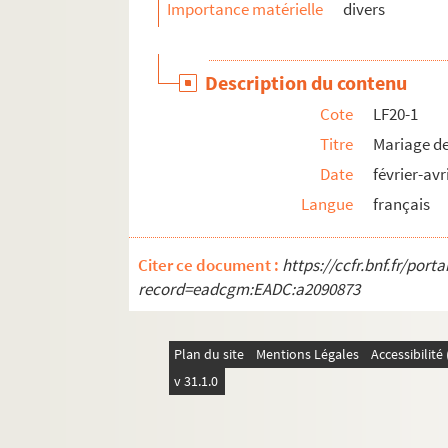
Importance matérielle
divers
Description du contenu
Cote
LF20-1
Titre
Mariage de 
Date
février-avr
Langue
français
Citer ce document :
https://ccfr.bnf.fr/por
record=eadcgm:EADC:a2090873
Plan du site
Mentions Légales
Accessibilit
v 31.1.0