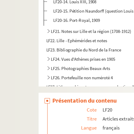
LF20-14. Louis XIII, 1908
LF20-15. Pétition Naundorff (question Louis
LF20-16. Port-Royal, 1909
LF21. Notes sur Lille et la région (1708-1912)
LF22. Lille - Ephémérides et notes
LF23. Bibliographie du Nord de la France
LF24. Vues d'Athènes prises en 1905
LF25. Photographies Beaux-Arts
LF26. Portefeuille non numéroté 4
LF27. Lithographies et gravures, reproduction d
LF28. Galerie de portraits d'artistes lyriques et
Présentation du contenu
LF29. II Portraits
Cote
LF20
Titre
Articles extrait
Langue
français