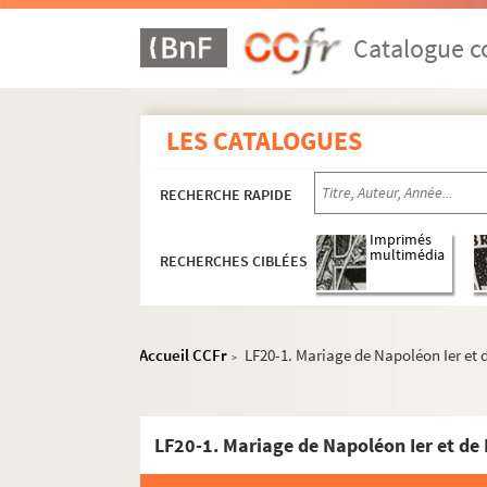
Catalogue co
LES CATALOGUES
RECHERCHE RAPIDE
Imprimés
multimédia
RECHERCHES CIBLÉES
Accueil CCFr
LF20-1. Mariage de Napoléon Ier et de
>
LF1. Histoire du Nord de Lille
LF2. Le théâtre de Lille
LF20-1. Mariage de Napoléon Ier et de M
LFK-1. Théâtre de Lille, mémoires, manuscrit
LF5. Biographie lilloise - Portraits, autograph