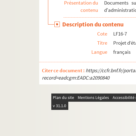
Présentation du
Documents sur
contenu
d'administratio
Description du contenu
Cote
LF16-7
Titre
Projet d’é
Langue
français
Citer ce document :
https://ccfr.bnf.fr/por
record=eadcgm:EADC:a2090840
Plan du site
Mentions Légales
Accessibilit
v 31.1.0