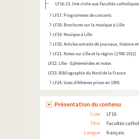
LF16-13. Une visite aux Facultés catholique
LF17. Programmes de concerts
LF18. Brochures sur la musique à Lille
LF19. Musique à Lille
LF20. Articles extraits de journaux, histoire et
LF21. Notes sur Lille et la région (1708-1912)
LF22. Lille - Ephémérides et notes
LF23. Bibliographie du Nord de la France
LF24. Vues d'Athènes prises en 1905
LF25. Photographies Beaux-Arts
LF26. Portefeuille non numéroté 4
Présentation du contenu
LF27. Lithographies et gravures, reproduction d
Cote
LF16
LF28. Galerie de portraits d'artistes lyriques et
Titre
Facultés cathol
LF29. II Portraits
Langue
français