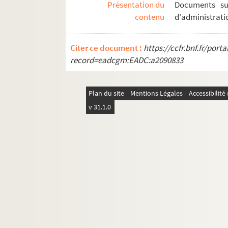
Présentation du
Documents sur
contenu
d'administratio
Citer ce document :
https://ccfr.bnf.fr/por
record=eadcgm:EADC:a2090833
Plan du site
Mentions Légales
Accessibilit
v 31.1.0